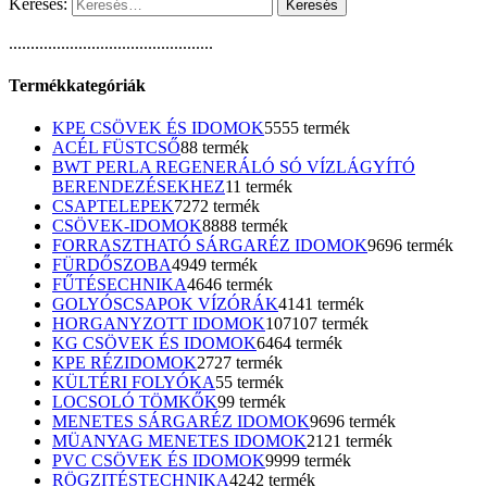
Keresés:
...............................................
Termékkategóriák
KPE CSÖVEK ÉS IDOMOK
55
55 termék
ACÉL FÜSTCSŐ
8
8 termék
BWT PERLA REGENERÁLÓ SÓ VÍZLÁGYÍTÓ
BERENDEZÉSEKHEZ
1
1 termék
CSAPTELEPEK
72
72 termék
CSÖVEK-IDOMOK
88
88 termék
FORRASZTHATÓ SÁRGARÉZ IDOMOK
96
96 termék
FÜRDŐSZOBA
49
49 termék
FŰTÉSECHNIKA
46
46 termék
GOLYÓSCSAPOK VÍZÓRÁK
41
41 termék
HORGANYZOTT IDOMOK
107
107 termék
KG CSÖVEK ÉS IDOMOK
64
64 termék
KPE RÉZIDOMOK
27
27 termék
KÜLTÉRI FOLYÓKA
5
5 termék
LOCSOLÓ TÖMKŐK
9
9 termék
MENETES SÁRGARÉZ IDOMOK
96
96 termék
MÜANYAG MENETES IDOMOK
21
21 termék
PVC CSÖVEK ÉS IDOMOK
99
99 termék
RÖGZITÉSTECHNIKA
42
42 termék