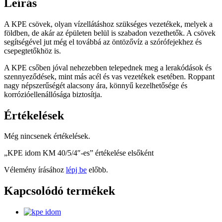
Leírás
A KPE csövek, olyan vízellátáshoz szükséges vezetékek, melyek a
földben, de akár az épületen belül is szabadon vezethetők. A csövek
segítségével jut még el továbbá az öntözővíz a szórófejekhez és
csepegtetőkhöz is.
A KPE csőben jóval nehezebben telepednek meg a lerakódások és
szennyeződések, mint más acél és vas vezetékek esetében. Roppant
nagy népszerűségét alacsony ára, könnyű kezelhetősége és
korrózióellenállósága biztosítja.
Értékelések
Még nincsenek értékelések.
„KPE idom KM 40/5/4″-es” értékelése elsőként
Vélemény írásához
lépj be
előbb.
Kapcsolódó termékek