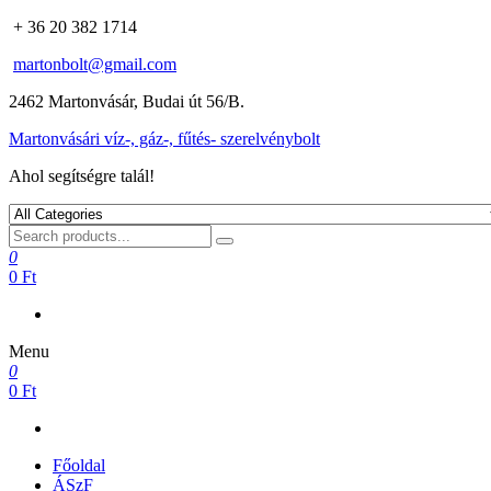
+ 36 20 382 1714
martonbolt@gmail.com
2462 Martonvásár, Budai út 56/B.
Martonvásári víz-, gáz-, fűtés- szerelvénybolt
Ahol segítségre talál!
0
0 Ft
Menu
0
0 Ft
Főoldal
ÁSzF