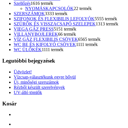
Szellőzés
16
16 termék
NYOMÁSKAPCSOLÓK
2
2 termék
SZERSZÁMOK
33
33 termék
SZIFONOK ÉS FLEXIBILIS LEFOLYÓK
55
55 termék
SZÜRŐK ÉS VISSZACSAPÓ SZELEPEK
13
13 termék
VIEGA GÁZ PRESS
51
51 termék
VILLANYBOJLEREK
6
6 termék
VÍZ GÁZ FLEXIBILIS CSÖVEK
65
65 termék
WC BE ÉS KIFOLYÓ CSÖVEK
11
11 termék
WC ÜLŐKÉK
11
11 termék
Legutóbbi bejegyzések
Üdvözlet!
Vízcsap-választékunk egyre bővül
Új, minőségi szerszámok
Rézből készült szerelvények
UV-álló tömlők
Kosár