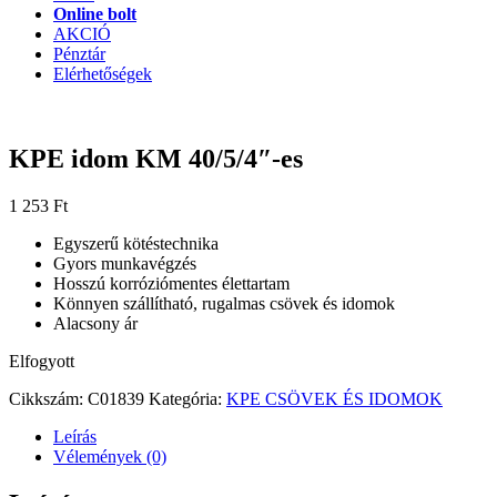
Online bolt
AKCIÓ
Pénztár
Elérhetőségek
KPE idom KM 40/5/4″-es
1 253
Ft
Egyszerű kötéstechnika
Gyors munkavégzés
Hosszú korróziómentes élettartam
Könnyen szállítható, rugalmas csövek és idomok
Alacsony ár
Elfogyott
Cikkszám:
C01839
Kategória:
KPE CSÖVEK ÉS IDOMOK
Leírás
Vélemények (0)