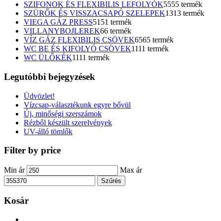
SZIFONOK ÉS FLEXIBILIS LEFOLYÓK
55
55 termék
SZÜRŐK ÉS VISSZACSAPÓ SZELEPEK
13
13 termék
VIEGA GÁZ PRESS
51
51 termék
VILLANYBOJLEREK
6
6 termék
VÍZ GÁZ FLEXIBILIS CSÖVEK
65
65 termék
WC BE ÉS KIFOLYÓ CSÖVEK
11
11 termék
WC ÜLŐKÉK
11
11 termék
Legutóbbi bejegyzések
Üdvözlet!
Vízcsap-választékunk egyre bővül
Új, minőségi szerszámok
Rézből készült szerelvények
UV-álló tömlők
Filter by price
Min ár
Max ár
Szűrés
Kosár