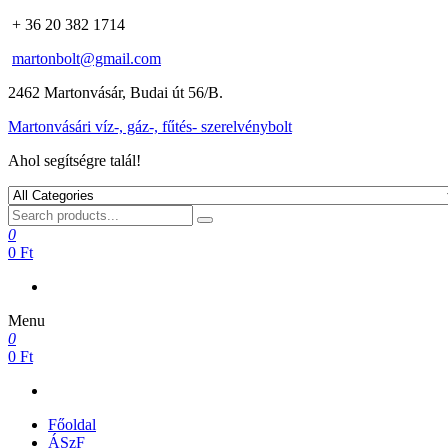
+ 36 20 382 1714
martonbolt@gmail.com
2462 Martonvásár, Budai út 56/B.
Martonvásári víz-, gáz-, fűtés- szerelvénybolt
Ahol segítségre talál!
0
0 Ft
Menu
0
0 Ft
Főoldal
ÁSzF