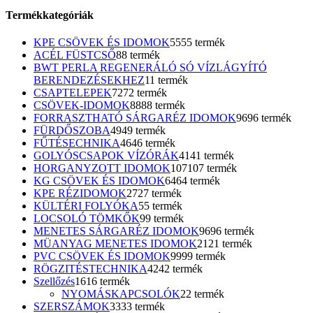
Termékkategóriák
KPE CSÖVEK ÉS IDOMOK
55
55 termék
ACÉL FÜSTCSŐ
8
8 termék
BWT PERLA REGENERÁLÓ SÓ VÍZLÁGYÍTÓ
BERENDEZÉSEKHEZ
1
1 termék
CSAPTELEPEK
72
72 termék
CSÖVEK-IDOMOK
88
88 termék
FORRASZTHATÓ SÁRGARÉZ IDOMOK
96
96 termék
FÜRDŐSZOBA
49
49 termék
FŰTÉSECHNIKA
46
46 termék
GOLYÓSCSAPOK VÍZÓRÁK
41
41 termék
HORGANYZOTT IDOMOK
107
107 termék
KG CSÖVEK ÉS IDOMOK
64
64 termék
KPE RÉZIDOMOK
27
27 termék
KÜLTÉRI FOLYÓKA
5
5 termék
LOCSOLÓ TÖMKŐK
9
9 termék
MENETES SÁRGARÉZ IDOMOK
96
96 termék
MÜANYAG MENETES IDOMOK
21
21 termék
PVC CSÖVEK ÉS IDOMOK
99
99 termék
RÖGZITÉSTECHNIKA
42
42 termék
Szellőzés
16
16 termék
NYOMÁSKAPCSOLÓK
2
2 termék
SZERSZÁMOK
33
33 termék