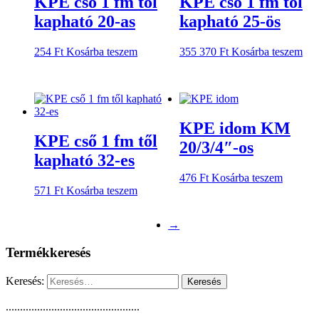
KPE cső 1 fm től
KPE cső 1 fm től
kapható 20-as
kapható 25-ös
254
Ft
Kosárba teszem
355 370
Ft
Kosárba teszem
KPE idom KM
KPE cső 1 fm től
20/3/4″-os
kapható 32-es
476
Ft
Kosárba teszem
571
Ft
Kosárba teszem
→
Termékkeresés
Keresés:
...............................................