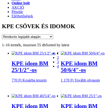
Online bolt
AKCIÓ
Pénztár
Elérhetőségek
KPE CSÖVEK ÉS IDOMOK
1–16 termék, összesen 55 db
Sorted by latest
1
2
3
KPE idom BM
KPE idom BM
4
25/1/2″-os
50/6/4″-os
770
Ft
Kosárba teszem
1 170
Ft
Tovább olvasom
KPE idom BM
KPE idom BM