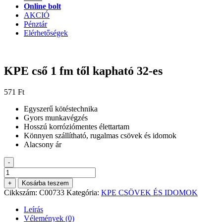
Online bolt
AKCIÓ
Pénztár
Elérhetőségek
KPE cső 1 fm től kapható 32-es
571
Ft
Egyszerű kötéstechnika
Gyors munkavégzés
Hosszú korróziómentes élettartam
Könnyen szállítható, rugalmas csövek és idomok
Alacsony ár
-
KPE
cső
+
Kosárba teszem
1
Cikkszám:
C00733
Kategória:
KPE CSÖVEK ÉS IDOMOK
fm
től
Leírás
kapható
Vélemények (0)