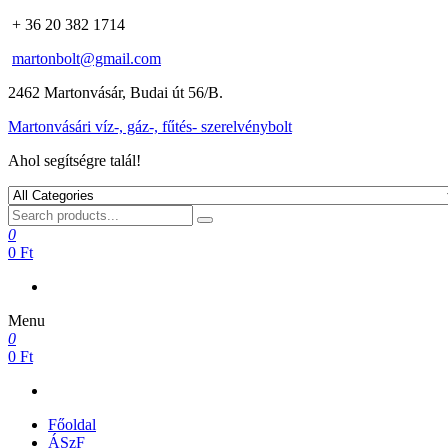
+ 36 20 382 1714
martonbolt@gmail.com
2462 Martonvásár, Budai út 56/B.
Martonvásári víz-, gáz-, fűtés- szerelvénybolt
Ahol segítségre talál!
0
0 Ft
Menu
0
0 Ft
Főoldal
ÁSzF