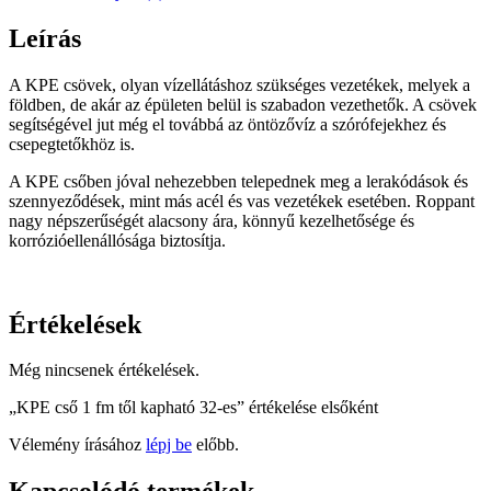
32-
es
Leírás
mennyiség
A KPE csövek, olyan vízellátáshoz szükséges vezetékek, melyek a
földben, de akár az épületen belül is szabadon vezethetők. A csövek
segítségével jut még el továbbá az öntözővíz a szórófejekhez és
csepegtetőkhöz is.
A KPE csőben jóval nehezebben telepednek meg a lerakódások és
szennyeződések, mint más acél és vas vezetékek esetében. Roppant
nagy népszerűségét alacsony ára, könnyű kezelhetősége és
korrózióellenállósága biztosítja.
Értékelések
Még nincsenek értékelések.
„KPE cső 1 fm től kapható 32-es” értékelése elsőként
Vélemény írásához
lépj be
előbb.