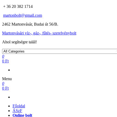
+ 36 20 382 1714
martonbolt@gmail.com
2462 Martonvásár, Budai út 56/B.
Martonvásári víz-, gáz-, fűtés- szerelvénybolt
Ahol segítségre talál!
0
0 Ft
Menu
0
0 Ft
Főoldal
ÁSzF
Online bolt