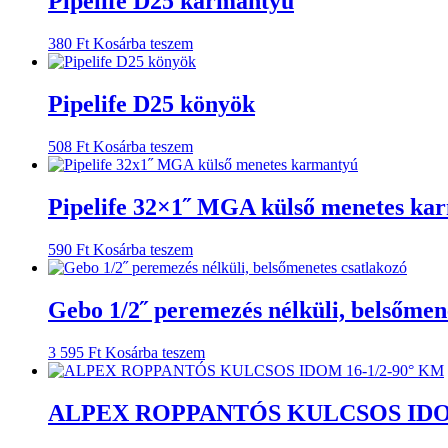
Pipelife D25 karmantyú
380
Ft
Kosárba teszem
Pipelife D25 könyök
508
Ft
Kosárba teszem
Pipelife 32×1˝ MGA külső menetes ka
590
Ft
Kosárba teszem
Gebo 1/2˝ peremezés nélküli, belsőmen
3 595
Ft
Kosárba teszem
ALPEX ROPPANTÓS KULCSOS IDOM