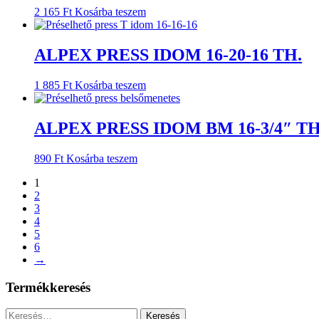
2 165
Ft
Kosárba teszem
ALPEX PRESS IDOM 16-20-16 TH.
1 885
Ft
Kosárba teszem
ALPEX PRESS IDOM BM 16-3/4″ TH
890
Ft
Kosárba teszem
1
2
3
4
5
6
→
Termékkeresés
Keresés: