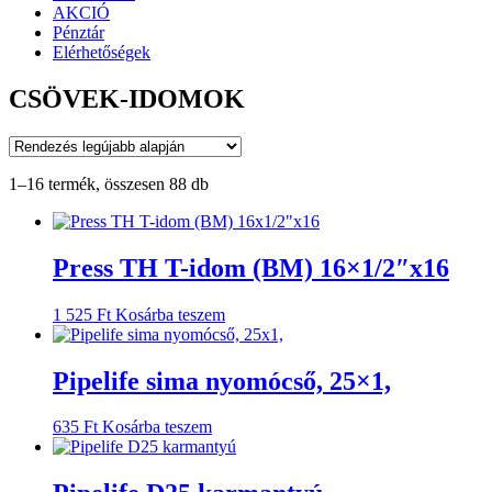
AKCIÓ
Pénztár
Elérhetőségek
CSÖVEK-IDOMOK
Sorted
1–16 termék, összesen 88 db
by
latest
Press TH T-idom (BM) 16×1/2″x16
1 525
Ft
Kosárba teszem
Pipelife sima nyomócső, 25×1,
635
Ft
Kosárba teszem