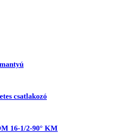
rmantyú
etes csatlakozó
 16-1/2-90° KM