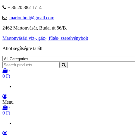
+ 36 20 382 1714
martonbolt@gmail.com
2462 Martonvásár, Budai út 56/B.
Martonvásári víz-, gáz-, fűtés- szerelvénybolt
Ahol segítségre talál!
0
0 Ft
Menu
0
0 Ft