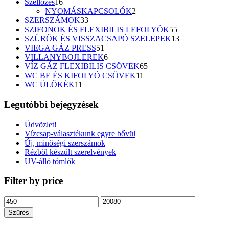
16
termék
Szellőzés
16
termék
2
NYOMÁSKAPCSOLÓK
2
33
termék
SZERSZÁMOK
33
termék
55
SZIFONOK ÉS FLEXIBILIS LEFOLYÓK
55
termék
13
SZÜRŐK ÉS VISSZACSAPÓ SZELEPEK
13
51
termék
VIEGA GÁZ PRESS
51
termék
6
VILLANYBOJLEREK
6
termék
65
VÍZ GÁZ FLEXIBILIS CSÖVEK
65
11
termék
WC BE ÉS KIFOLYÓ CSÖVEK
11
11
termék
WC ÜLŐKÉK
11
termék
Legutóbbi bejegyzések
Üdvözlet!
Vízcsap-választékunk egyre bővül
Új, minőségi szerszámok
Rézből készült szerelvények
UV-álló tömlők
Filter by price
Min
Max
ár
ár
Szűrés