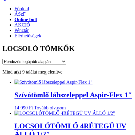
Főoldal
ÁSzF
Online bolt
AKCIÓ
Pénztár
Elérhetőségek
LOCSOLÓ TÖMKŐK
Sorted
Mind a(z) 9 találat megjelenítve
by
latest
Szívótömlő lábszeleppel Aspir-Flex 1″
14 990
Ft
Tovább olvasom
LOCSOLÓTÖMLŐ 4RÉTEGÜ UV
ÁLLÓ 1/2″