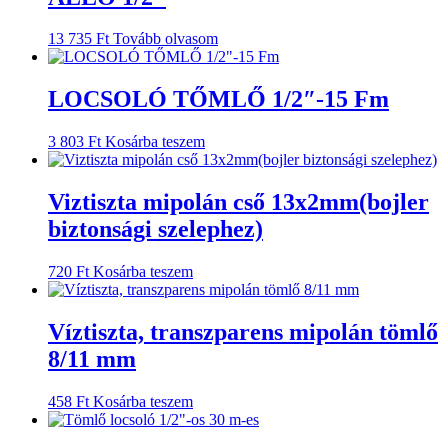
13 735
Ft
Tovább olvasom
LOCSOLÓ TŐMLŐ 1/2″-15 Fm
3 803
Ft
Kosárba teszem
Viztiszta mipolán cső 13x2mm(bojler
biztonsági szelephez)
720
Ft
Kosárba teszem
Víztiszta, transzparens mipolán tömlő
8/11 mm
458
Ft
Kosárba teszem