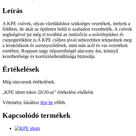
Leírás
A KPE csövek, olyan vízellátáshoz szükséges vezetékek, melyek a
földben, de akár az épületen belül is szabadon vezethetők. A csövek
segítségével jut még el továbbá az öntözővíz a szórófejekhez és
csepegtetőkhöz is.A KPE csőben jóval nehezebben telepednek meg
a lerakódások és szennyeződések, mint más acél és vas vezetékek
esetében. Roppant nagy népszerűségét alacsony ára, könnyű
kezelhetősége és korrózióellenállósága biztosítja.
Értékelések
Még nincsenek értékelések.
„KPE idom tokos 20/20-as” értékelése elsőként
Vélemény írásához
lépj be
előbb.
Kapcsolódó termékek