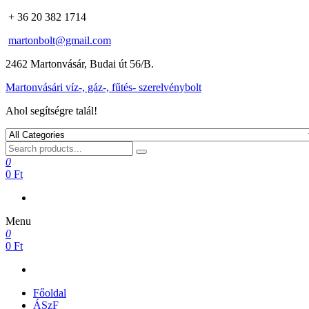
+ 36 20 382 1714
martonbolt@gmail.com
2462 Martonvásár, Budai út 56/B.
Martonvásári víz-, gáz-, fűtés- szerelvénybolt
Ahol segítségre talál!
0
0 Ft
Menu
0
0 Ft
Főoldal
ÁSzF