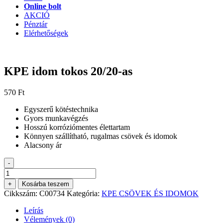
Online bolt
AKCIÓ
Pénztár
Elérhetőségek
KPE idom tokos 20/20-as
570
Ft
Egyszerű kötéstechnika
Gyors munkavégzés
Hosszú korróziómentes élettartam
Könnyen szállítható, rugalmas csövek és idomok
Alacsony ár
-
KPE
idom
+
Kosárba teszem
tokos
Cikkszám:
C00734
Kategória:
KPE CSÖVEK ÉS IDOMOK
20/20-
as
Leírás
mennyiség
Vélemények (0)