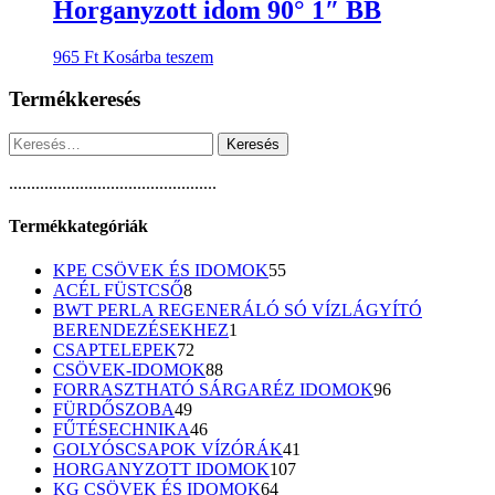
Horganyzott idom 90° 1″ BB
965
Ft
Kosárba teszem
Termékkeresés
Keresés:
...............................................
Termékkategóriák
55
KPE CSÖVEK ÉS IDOMOK
55
8
termék
ACÉL FÜSTCSŐ
8
termék
BWT PERLA REGENERÁLÓ SÓ VÍZLÁGYÍTÓ
1
BERENDEZÉSEKHEZ
1
72
termék
CSAPTELEPEK
72
termék
88
CSÖVEK-IDOMOK
88
termék
96
FORRASZTHATÓ SÁRGARÉZ IDOMOK
96
49
termék
FÜRDŐSZOBA
49
termék
46
FŰTÉSECHNIKA
46
termék
41
GOLYÓSCSAPOK VÍZÓRÁK
41
107
termék
HORGANYZOTT IDOMOK
107
64
termék
KG CSÖVEK ÉS IDOMOK
64