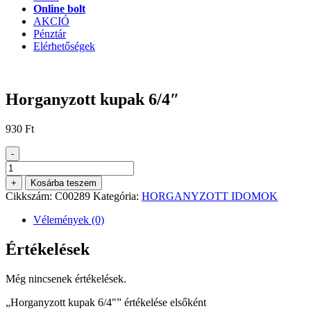
Online bolt
AKCIÓ
Pénztár
Elérhetőségek
Horganyzott kupak 6/4″
930
Ft
-
Horganyzott
kupak
+
Kosárba teszem
6/4"
Cikkszám:
C00289
Kategória:
HORGANYZOTT IDOMOK
mennyiség
Vélemények (0)
Értékelések
Még nincsenek értékelések.
„Horganyzott kupak 6/4″” értékelése elsőként