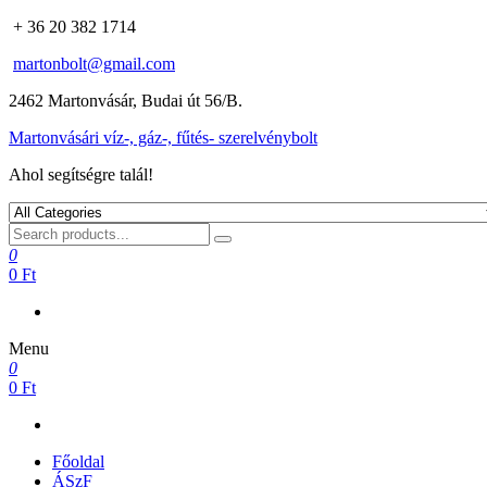
+ 36 20 382 1714
martonbolt@gmail.com
2462 Martonvásár, Budai út 56/B.
Martonvásári víz-, gáz-, fűtés- szerelvénybolt
Ahol segítségre talál!
0
0 Ft
Menu
0
0 Ft
Főoldal
ÁSzF