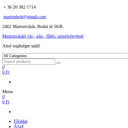
+ 36 20 382 1714
martonbolt@gmail.com
2462 Martonvásár, Budai út 56/B.
Martonvásári víz-, gáz-, fűtés- szerelvénybolt
Ahol segítségre talál!
0
0 Ft
Menu
0
0 Ft
Főoldal
ÁSzF