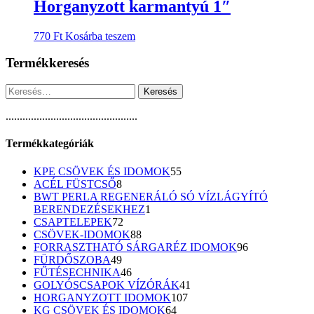
Horganyzott karmantyú 1″
770
Ft
Kosárba teszem
Termékkeresés
Keresés:
...............................................
Termékkategóriák
55
KPE CSÖVEK ÉS IDOMOK
55
8
termék
ACÉL FÜSTCSŐ
8
termék
BWT PERLA REGENERÁLÓ SÓ VÍZLÁGYÍTÓ
1
BERENDEZÉSEKHEZ
1
72
termék
CSAPTELEPEK
72
termék
88
CSÖVEK-IDOMOK
88
termék
96
FORRASZTHATÓ SÁRGARÉZ IDOMOK
96
49
termék
FÜRDŐSZOBA
49
termék
46
FŰTÉSECHNIKA
46
termék
41
GOLYÓSCSAPOK VÍZÓRÁK
41
107
termék
HORGANYZOTT IDOMOK
107
64
termék
KG CSÖVEK ÉS IDOMOK
64