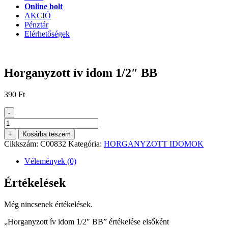
Online bolt
AKCIÓ
Pénztár
Elérhetőségek
Horganyzott ív idom 1/2″ BB
390
Ft
-
Horganyzott
ív
+
Kosárba teszem
idom
Cikkszám:
C00832
Kategória:
HORGANYZOTT IDOMOK
1/2"
BB
Vélemények (0)
mennyiség
Értékelések
Még nincsenek értékelések.
„Horganyzott ív idom 1/2″ BB” értékelése elsőként