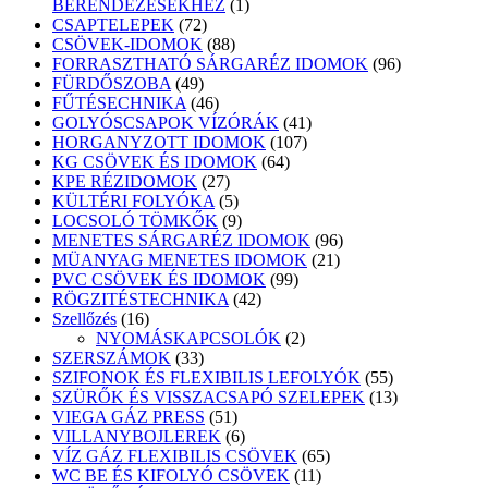
1
BERENDEZÉSEKHEZ
1
72
termék
CSAPTELEPEK
72
termék
88
CSÖVEK-IDOMOK
88
termék
96
FORRASZTHATÓ SÁRGARÉZ IDOMOK
96
49
termék
FÜRDŐSZOBA
49
termék
46
FŰTÉSECHNIKA
46
termék
41
GOLYÓSCSAPOK VÍZÓRÁK
41
107
termék
HORGANYZOTT IDOMOK
107
64
termék
KG CSÖVEK ÉS IDOMOK
64
27
termék
KPE RÉZIDOMOK
27
termék
5
KÜLTÉRI FOLYÓKA
5
termék
9
LOCSOLÓ TÖMKŐK
9
termék
96
MENETES SÁRGARÉZ IDOMOK
96
21
termék
MÜANYAG MENETES IDOMOK
21
99
termék
PVC CSÖVEK ÉS IDOMOK
99
42
termék
RÖGZITÉSTECHNIKA
42
16
termék
Szellőzés
16
termék
2
NYOMÁSKAPCSOLÓK
2
33
termék
SZERSZÁMOK
33
termék
55
SZIFONOK ÉS FLEXIBILIS LEFOLYÓK
55
termék
13
SZÜRŐK ÉS VISSZACSAPÓ SZELEPEK
13
51
termék
VIEGA GÁZ PRESS
51
termék
6
VILLANYBOJLEREK
6
termék
65
VÍZ GÁZ FLEXIBILIS CSÖVEK
65
11
termék
WC BE ÉS KIFOLYÓ CSÖVEK
11