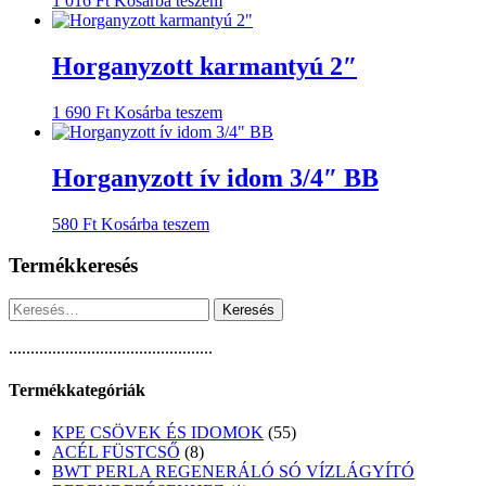
1 016
Ft
Kosárba teszem
Horganyzott karmantyú 2″
1 690
Ft
Kosárba teszem
Horganyzott ív idom 3/4″ BB
580
Ft
Kosárba teszem
Termékkeresés
Keresés:
...............................................
Termékkategóriák
55
KPE CSÖVEK ÉS IDOMOK
55
8
termék
ACÉL FÜSTCSŐ
8
termék
BWT PERLA REGENERÁLÓ SÓ VÍZLÁGYÍTÓ