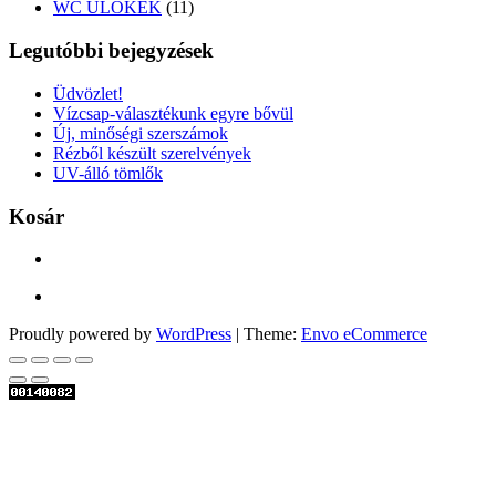
11
termék
WC ÜLŐKÉK
11
termék
Legutóbbi bejegyzések
Üdvözlet!
Vízcsap-választékunk egyre bővül
Új, minőségi szerszámok
Rézből készült szerelvények
UV-álló tömlők
Kosár
Proudly powered by
WordPress
|
Theme:
Envo eCommerce