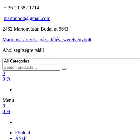
+ 36 20 382 1714
martonbolt@gmail.com
2462 Martonvásár, Budai út 56/B.
Martonvásári víz-, gáz-, fűtés- szerelvénybolt
Ahol segítségre talál!
0
0 Ft
Menu
0
0 Ft
Főoldal
ÁSzF