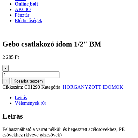
Online bolt
AKCIÓ
Pénztár
Elérhetőségek
Gebo csatlakozó idom 1/2″ BM
2 285
Ft
-
Gebo
csatlakozó
+
Kosárba teszem
idom
Cikkszám:
C01290
Kategória:
HORGANYZOTT IDOMOK
1/2"
BM
Leírás
mennyiség
Vélemények (0)
Leírás
Felhasználható a varrat nélküli és hegesztett acélcsövekhez, PE
csövekhez (kivéve gázcsövek)