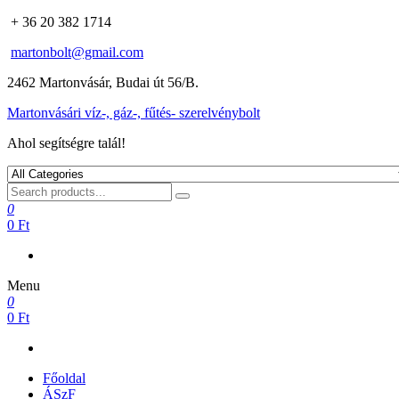
+ 36 20 382 1714
martonbolt@gmail.com
2462 Martonvásár, Budai út 56/B.
Martonvásári víz-, gáz-, fűtés- szerelvénybolt
Ahol segítségre talál!
0
0 Ft
Menu
0
0 Ft
Főoldal
ÁSzF