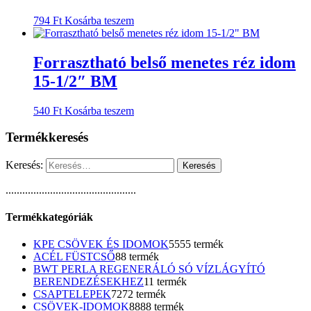
794
Ft
Kosárba teszem
Forrasztható belső menetes réz idom
15-1/2″ BM
540
Ft
Kosárba teszem
Termékkeresés
Keresés:
...............................................
Termékkategóriák
KPE CSÖVEK ÉS IDOMOK
55
55 termék
ACÉL FÜSTCSŐ
8
8 termék
BWT PERLA REGENERÁLÓ SÓ VÍZLÁGYÍTÓ
BERENDEZÉSEKHEZ
1
1 termék
CSAPTELEPEK
72
72 termék
CSÖVEK-IDOMOK
88
88 termék