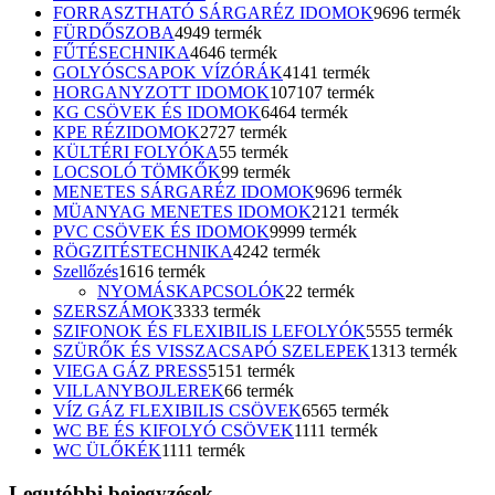
FORRASZTHATÓ SÁRGARÉZ IDOMOK
96
96 termék
FÜRDŐSZOBA
49
49 termék
FŰTÉSECHNIKA
46
46 termék
GOLYÓSCSAPOK VÍZÓRÁK
41
41 termék
HORGANYZOTT IDOMOK
107
107 termék
KG CSÖVEK ÉS IDOMOK
64
64 termék
KPE RÉZIDOMOK
27
27 termék
KÜLTÉRI FOLYÓKA
5
5 termék
LOCSOLÓ TÖMKŐK
9
9 termék
MENETES SÁRGARÉZ IDOMOK
96
96 termék
MÜANYAG MENETES IDOMOK
21
21 termék
PVC CSÖVEK ÉS IDOMOK
99
99 termék
RÖGZITÉSTECHNIKA
42
42 termék
Szellőzés
16
16 termék
NYOMÁSKAPCSOLÓK
2
2 termék
SZERSZÁMOK
33
33 termék
SZIFONOK ÉS FLEXIBILIS LEFOLYÓK
55
55 termék
SZÜRŐK ÉS VISSZACSAPÓ SZELEPEK
13
13 termék
VIEGA GÁZ PRESS
51
51 termék
VILLANYBOJLEREK
6
6 termék
VÍZ GÁZ FLEXIBILIS CSÖVEK
65
65 termék
WC BE ÉS KIFOLYÓ CSÖVEK
11
11 termék
WC ÜLŐKÉK
11
11 termék
Legutóbbi bejegyzések