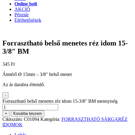
Online bolt
AKCIÓ
Pénztár
Elérhetőségek
Forrasztható belső menetes réz idom 15-
3/8″ BM
345
Ft
Átmérő Ø 15mm – 3/8″ belső menet
Az ár darabra értendő.
-
Forrasztható belső menetes réz idom 15-3/8" BM mennyiség
+
Kosárba teszem
Cikkszám:
C01094
Kategória:
FORRASZTHATÓ SÁRGARÉZ
IDOMOK
Leírás