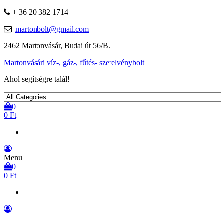
+ 36 20 382 1714
martonbolt@gmail.com
2462 Martonvásár, Budai út 56/B.
Martonvásári víz-, gáz-, fűtés- szerelvénybolt
Ahol segítségre talál!
0
0 Ft
Menu
0
0 Ft