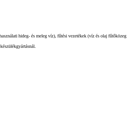
asználati hideg- és meleg víz), fűtési vezetékek (víz és olaj fűtőközeg
 készülékgyártásnál.