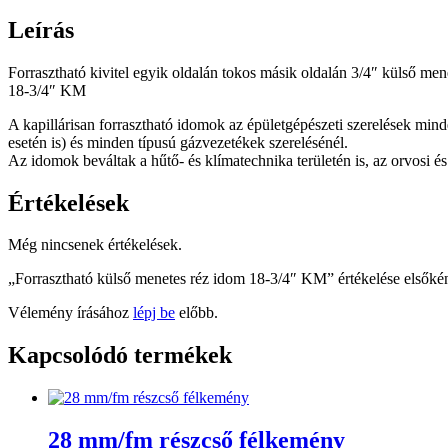
3/4"
KM
Leírás
mennyiség
Forrasztható kivitel egyik oldalán tokos másik oldalán 3/4″ külső mene
18-3/4″ KM
A kapillárisan forrasztható idomok az épületgépészeti szerelések minde
esetén is) és minden típusú gázvezetékek szerelésénél.
Az idomok beváltak a hűtő- és klímatechnika területén is, az orvosi és
Értékelések
Még nincsenek értékelések.
„Forrasztható külső menetes réz idom 18-3/4″ KM” értékelése elsőké
Vélemény írásához
lépj be
előbb.
Kapcsolódó termékek
28 mm/fm részcső félkemény