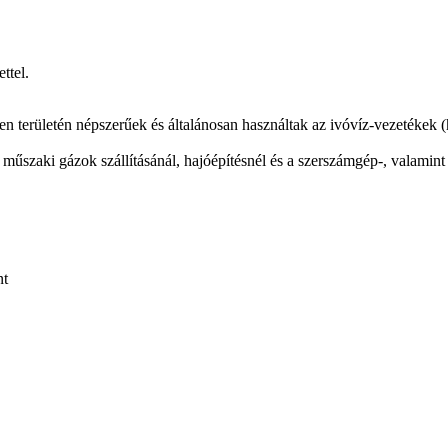
ttel.
n területén népszerűek és általánosan használtak az ivóvíz-vezetékek (h
 műszaki gázok szállításánál, hajóépítésnél és a szerszámgép-, valamint
nt