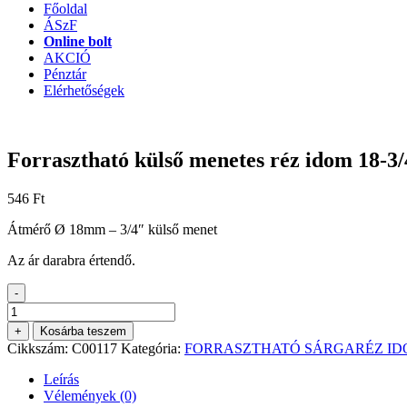
Főoldal
ÁSzF
Online bolt
AKCIÓ
Pénztár
Elérhetőségek
Forrasztható külső menetes réz idom 18-
546
Ft
Átmérő Ø 18mm – 3/4″ külső menet
Az ár darabra értendő.
-
Forrasztható
külső
+
Kosárba teszem
menetes
Cikkszám:
C00117
Kategória:
FORRASZTHATÓ SÁRGARÉZ I
réz
idom
Leírás
18-
Vélemények (0)