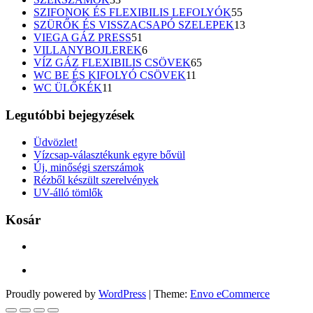
termék
55
SZIFONOK ÉS FLEXIBILIS LEFOLYÓK
55
termék
13
SZÜRŐK ÉS VISSZACSAPÓ SZELEPEK
13
51
termék
VIEGA GÁZ PRESS
51
termék
6
VILLANYBOJLEREK
6
termék
65
VÍZ GÁZ FLEXIBILIS CSÖVEK
65
11
termék
WC BE ÉS KIFOLYÓ CSÖVEK
11
11
termék
WC ÜLŐKÉK
11
termék
Legutóbbi bejegyzések
Üdvözlet!
Vízcsap-választékunk egyre bővül
Új, minőségi szerszámok
Rézből készült szerelvények
UV-álló tömlők
Kosár
Proudly powered by
WordPress
|
Theme:
Envo eCommerce