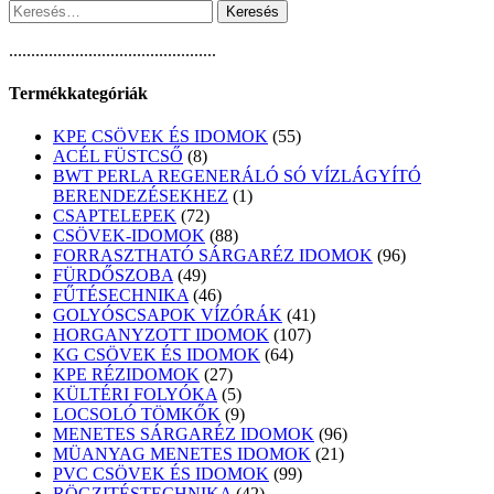
Keresés:
...............................................
Termékkategóriák
55
KPE CSÖVEK ÉS IDOMOK
55
8
termék
ACÉL FÜSTCSŐ
8
termék
BWT PERLA REGENERÁLÓ SÓ VÍZLÁGYÍTÓ
1
BERENDEZÉSEKHEZ
1
72
termék
CSAPTELEPEK
72
termék
88
CSÖVEK-IDOMOK
88
termék
96
FORRASZTHATÓ SÁRGARÉZ IDOMOK
96
49
termék
FÜRDŐSZOBA
49
termék
46
FŰTÉSECHNIKA
46
termék
41
GOLYÓSCSAPOK VÍZÓRÁK
41
107
termék
HORGANYZOTT IDOMOK
107
64
termék
KG CSÖVEK ÉS IDOMOK
64
27
termék
KPE RÉZIDOMOK
27
termék
5
KÜLTÉRI FOLYÓKA
5
termék
9
LOCSOLÓ TÖMKŐK
9
termék
96
MENETES SÁRGARÉZ IDOMOK
96
21
termék
MÜANYAG MENETES IDOMOK
21
99
termék
PVC CSÖVEK ÉS IDOMOK
99
42
termék
RÖGZITÉSTECHNIKA
42