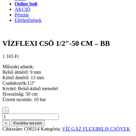
Online bolt
AKCIÓ
Pénztár
Elérhetőségek
VÍZFLEXI CSÖ 1/2″-50 CM – BB
1 165
Ft
Műszaki adatok:
Belső átmérő: 9 mm
Külső átmérő: 13 mm
Csatlakozók:1/2″
Kivitel: Belső-külső menettel
Hosszúság: 50 cm
Üzemi nyomás: 10 bar
-
VÍZFLEXI
CSÖ
+
Kosárba teszem
1/2"-50
Cikkszám:
C00214
Kategória:
VÍZ GÁZ FLEXIBILIS CSÖVEK
CM