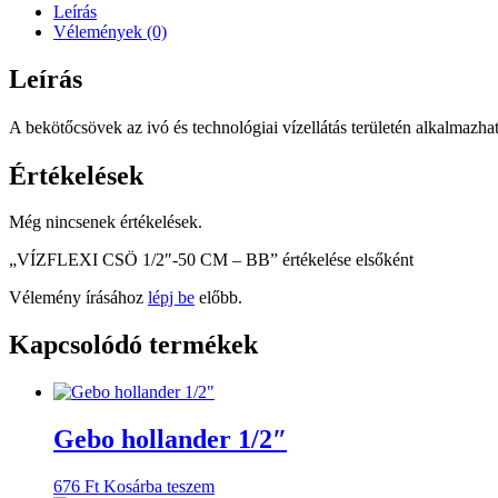
-
Leírás
BB
Vélemények (0)
mennyiség
Leírás
A bekötőcsövek az ivó és technológiai vízellátás területén alkalmazha
Értékelések
Még nincsenek értékelések.
„VÍZFLEXI CSÖ 1/2″-50 CM – BB” értékelése elsőként
Vélemény írásához
lépj be
előbb.
Kapcsolódó termékek
Gebo hollander 1/2″
676
Ft
Kosárba teszem