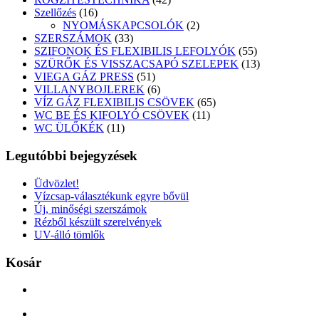
16
termék
Szellőzés
16
termék
2
NYOMÁSKAPCSOLÓK
2
33
termék
SZERSZÁMOK
33
termék
55
SZIFONOK ÉS FLEXIBILIS LEFOLYÓK
55
termék
13
SZÜRŐK ÉS VISSZACSAPÓ SZELEPEK
13
51
termék
VIEGA GÁZ PRESS
51
termék
6
VILLANYBOJLEREK
6
termék
65
VÍZ GÁZ FLEXIBILIS CSÖVEK
65
11
termék
WC BE ÉS KIFOLYÓ CSÖVEK
11
11
termék
WC ÜLŐKÉK
11
termék
Legutóbbi bejegyzések
Üdvözlet!
Vízcsap-választékunk egyre bővül
Új, minőségi szerszámok
Rézből készült szerelvények
UV-álló tömlők
Kosár