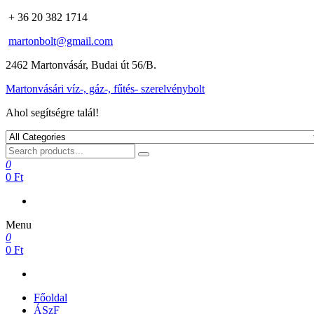
+ 36 20 382 1714
martonbolt@gmail.com
2462 Martonvásár, Budai út 56/B.
Martonvásári víz-, gáz-, fűtés- szerelvénybolt
Ahol segítségre talál!
0
0 Ft
Menu
0
0 Ft
Főoldal
ÁSzF