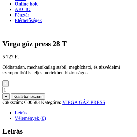
Online bolt
AKCIÓ
Pénztár
Elérhetőségek
Viega gáz press 28 T
5 727
Ft
Oldhatatlan, mechanikailag stabil, megbízható, és tűzvédelmi
szempontból is teljes mértékben biztonságos.
-
Viega
gáz
+
Kosárba teszem
press
Cikkszám:
C00583
Kategória:
VIEGA GÁZ PRESS
28
T
Leírás
mennyiség
Vélemények (0)
Leírás