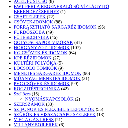
8
termék
ACÉL FÜSTCSŐ
8
termék
BWT PERLA REGENERÁLÓ SÓ VÍZLÁGYÍTÓ
1
BERENDEZÉSEKHEZ
1
72
termék
CSAPTELEPEK
72
termék
88
CSÖVEK-IDOMOK
88
termék
96
FORRASZTHATÓ SÁRGARÉZ IDOMOK
96
49
termék
FÜRDŐSZOBA
49
termék
46
FŰTÉSECHNIKA
46
termék
41
GOLYÓSCSAPOK VÍZÓRÁK
41
107
termék
HORGANYZOTT IDOMOK
107
64
termék
KG CSÖVEK ÉS IDOMOK
64
27
termék
KPE RÉZIDOMOK
27
termék
5
KÜLTÉRI FOLYÓKA
5
termék
9
LOCSOLÓ TÖMKŐK
9
termék
96
MENETES SÁRGARÉZ IDOMOK
96
21
termék
MÜANYAG MENETES IDOMOK
21
99
termék
PVC CSÖVEK ÉS IDOMOK
99
42
termék
RÖGZITÉSTECHNIKA
42
16
termék
Szellőzés
16
termék
2
NYOMÁSKAPCSOLÓK
2
33
termék
SZERSZÁMOK
33
termék
55
SZIFONOK ÉS FLEXIBILIS LEFOLYÓK
55
termék
13
SZÜRŐK ÉS VISSZACSAPÓ SZELEPEK
13
51
termék
VIEGA GÁZ PRESS
51
termék
6
VILLANYBOJLEREK
6