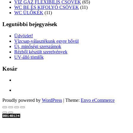
termék
65
VÍZ GÁZ FLEXIBILIS CSÖVEK
65
11
termék
WC BE ÉS KIFOLYÓ CSÖVEK
11
11
termék
WC ÜLŐKÉK
11
termék
Legutóbbi bejegyzések
Üdvözlet!
Vízcsap-választékunk egyre bővül
Új, minőségi szerszámok
Rézből készült szerelvények
UV-álló tömlők
Kosár
Proudly powered by
WordPress
|
Theme:
Envo eCommerce