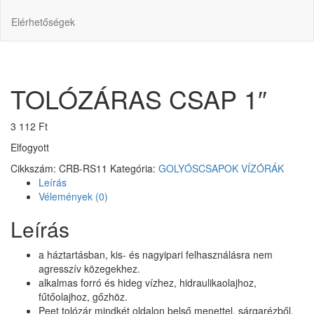
Elérhetőségek
TOLÓZÁRAS CSAP 1″
3 112
Ft
Elfogyott
Cikkszám:
CRB-RS11
Kategória:
GOLYÓSCSAPOK VÍZÓRÁK
Leírás
Vélemények (0)
Leírás
a háztartásban, kis- és nagyipari felhasználásra nem
agresszív közegekhez.
alkalmas forró és hideg vízhez, hidraulikaolajhoz,
fűtőolajhoz, gőzhöz.
Peet tolózár mindkét oldalon belső menettel, sárgarézből,