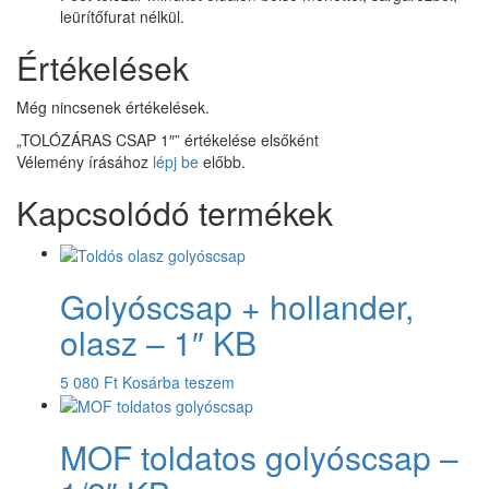
leürítőfurat nélkül.
Értékelések
Még nincsenek értékelések.
„TOLÓZÁRAS CSAP 1″” értékelése elsőként
Vélemény írásához
lépj be
előbb.
Kapcsolódó termékek
Golyóscsap + hollander,
olasz – 1″ KB
5 080
Ft
Kosárba teszem
MOF toldatos golyóscsap –