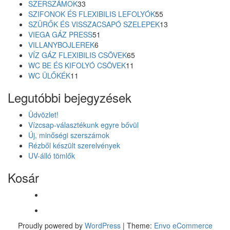
33
termék
SZERSZÁMOK
33
termék
55
SZIFONOK ÉS FLEXIBILIS LEFOLYÓK
55
termék
13
SZÜRŐK ÉS VISSZACSAPÓ SZELEPEK
13
51
termék
VIEGA GÁZ PRESS
51
6
termék
VILLANYBOJLEREK
6
termék
65
VÍZ GÁZ FLEXIBILIS CSÖVEK
65
11
termék
WC BE ÉS KIFOLYÓ CSÖVEK
11
11
termék
WC ÜLŐKÉK
11
termék
Legutóbbi bejegyzések
Üdvözlet!
Vízcsap-választékunk egyre bővül
Új, minőségi szerszámok
Rézből készült szerelvények
UV-álló tömlők
Kosár
Proudly powered by
WordPress
|
Theme:
Envo eCommerce