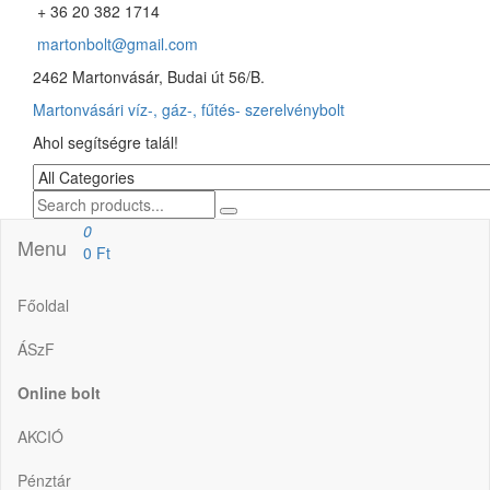
+ 36 20 382 1714
martonbolt@gmail.com
2462 Martonvásár, Budai út 56/B.
Martonvásári víz-, gáz-, fűtés- szerelvénybolt
Ahol segítségre talál!
0
Menu
0 Ft
Főoldal
ÁSzF
Online bolt
AKCIÓ
Pénztár