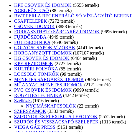
KPE CSÖVEK ÉS IDOMOK
55
55 termék
ACÉL FÜSTCSŐ
8
8 termék
BWT PERLA REGENERÁLÓ SÓ VÍZLÁGYÍTÓ BEREN
CSAPTELEPEK
72
72 termék
CSÖVEK-IDOMOK
88
88 termék
FORRASZTHATÓ SÁRGARÉZ IDOMOK
96
96 termék
FÜRDŐSZOBA
49
49 termék
FŰTÉSECHNIKA
46
46 termék
GOLYÓSCSAPOK VÍZÓRÁK
41
41 termék
HORGANYZOTT IDOMOK
107
107 termék
KG CSÖVEK ÉS IDOMOK
64
64 termék
KPE RÉZIDOMOK
27
27 termék
KÜLTÉRI FOLYÓKA
5
5 termék
LOCSOLÓ TÖMKŐK
9
9 termék
MENETES SÁRGARÉZ IDOMOK
96
96 termék
MÜANYAG MENETES IDOMOK
21
21 termék
PVC CSÖVEK ÉS IDOMOK
99
99 termék
RÖGZITÉSTECHNIKA
42
42 termék
Szellőzés
16
16 termék
NYOMÁSKAPCSOLÓK
2
2 termék
SZERSZÁMOK
33
33 termék
SZIFONOK ÉS FLEXIBILIS LEFOLYÓK
55
55 termék
SZÜRŐK ÉS VISSZACSAPÓ SZELEPEK
13
13 termék
VIEGA GÁZ PRESS
51
51 termék