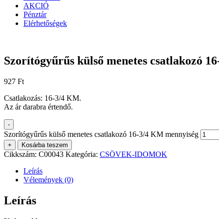
AKCIÓ
Pénztár
Elérhetőségek
Szorítógyűrűs külső menetes csatlakozó 1
927
Ft
Csatlakozás: 16-3/4 KM.
Az ár darabra értendő.
-
Szorítógyűrűs külső menetes csatlakozó 16-3/4 KM mennyiség
+
Kosárba teszem
Cikkszám:
C00043
Kategória:
CSÖVEK-IDOMOK
Leírás
Vélemények (0)
Leírás