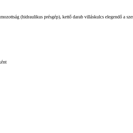
ozottság (hidraulikus présgép), kettő darab villáskulcs elegendő a sze
ként