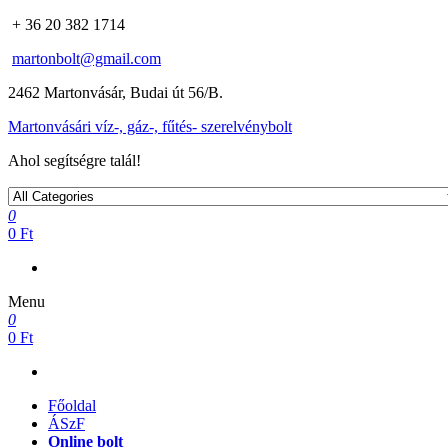
+ 36 20 382 1714
martonbolt@gmail.com
2462 Martonvásár, Budai út 56/B.
Martonvásári víz-, gáz-, fűtés- szerelvénybolt
Ahol segítségre talál!
0
0 Ft
Menu
0
0 Ft
Főoldal
ÁSzF
Online bolt