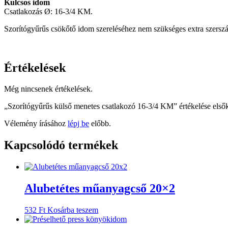
Kulcsos idom
Csatlakozás Ø: 16-3/4 KM.
Szorítógyűrűs csökőtő idom szereléséhez nem szükséges extra szerszám
Értékelések
Még nincsenek értékelések.
„Szorítógyűrűs külső menetes csatlakozó 16-3/4 KM” értékelése első
Vélemény írásához
lépj be
előbb.
Kapcsolódó termékek
Alubetétes műanyagcső 20×2
532
Ft
Kosárba teszem