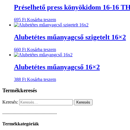
Préselhető press könyökidom 16-16 T
695
Ft
Kosárba teszem
Alubetétes műanyagcső szigetelt 16×2
660
Ft
Kosárba teszem
Alubetétes műanyagcső 16×2
388
Ft
Kosárba teszem
Termékkeresés
Keresés:
...............................................
Termékkategóriák