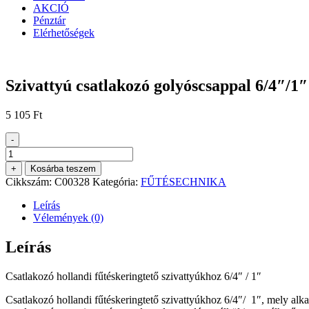
AKCIÓ
Pénztár
Elérhetőségek
Szivattyú csatlakozó golyóscsappal 6/4″/1″
5 105
Ft
-
Szivattyú
csatlakozó
+
Kosárba teszem
golyóscsappal
Cikkszám:
C00328
Kategória:
FŰTÉSECHNIKA
6/4"/1"
mennyiség
Leírás
Vélemények (0)
Leírás
Csatlakozó hollandi fűtéskeringtető szivattyúkhoz 6/4″ / 1″
Csatlakozó hollandi fűtéskeringtető szivattyúkhoz 6/4″/ 1″, mely alkal