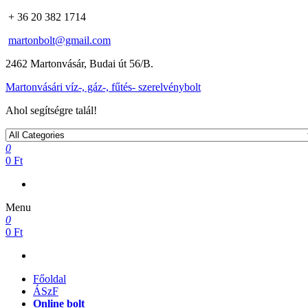
+ 36 20 382 1714
martonbolt@gmail.com
2462 Martonvásár, Budai út 56/B.
Martonvásári víz-, gáz-, fűtés- szerelvénybolt
Ahol segítségre talál!
0
0 Ft
Menu
0
0 Ft
Főoldal
ÁSzF
Online bolt