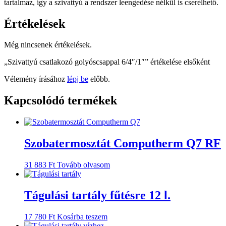
tartalmaz, így a szivattyú a rendszer leengedése nélkül is cserélhető.
Értékelések
Még nincsenek értékelések.
„Szivattyú csatlakozó golyóscsappal 6/4″/1″” értékelése elsőként
Vélemény írásához
lépj be
előbb.
Kapcsolódó termékek
Szobatermosztát Computherm Q7 RF
31 883
Ft
Tovább olvasom
Tágulási tartály fűtésre 12 l.
17 780
Ft
Kosárba teszem