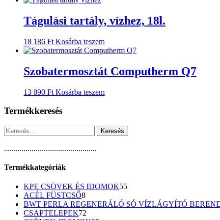
Tágulási tartály, vízhez, 18l.
18 186
Ft
Kosárba teszem
Szobatermosztát Computherm Q7
13 890
Ft
Kosárba teszem
Termékkeresés
Keresés:
...............................................
Termékkategóriák
55
KPE CSÖVEK ÉS IDOMOK
55
8
termék
ACÉL FÜSTCSŐ
8
termék
BWT PERLA REGENERÁLÓ SÓ VÍZLÁGYÍTÓ BEREN
72
CSAPTELEPEK
72