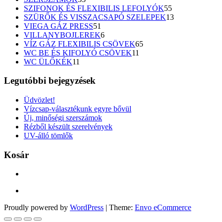
termék
55
SZIFONOK ÉS FLEXIBILIS LEFOLYÓK
55
termék
13
SZÜRŐK ÉS VISSZACSAPÓ SZELEPEK
13
51
termék
VIEGA GÁZ PRESS
51
termék
6
VILLANYBOJLEREK
6
termék
65
VÍZ GÁZ FLEXIBILIS CSÖVEK
65
11
termék
WC BE ÉS KIFOLYÓ CSÖVEK
11
11
termék
WC ÜLŐKÉK
11
termék
Legutóbbi bejegyzések
Üdvözlet!
Vízcsap-választékunk egyre bővül
Új, minőségi szerszámok
Rézből készült szerelvények
UV-álló tömlők
Kosár
Proudly powered by
WordPress
|
Theme:
Envo eCommerce