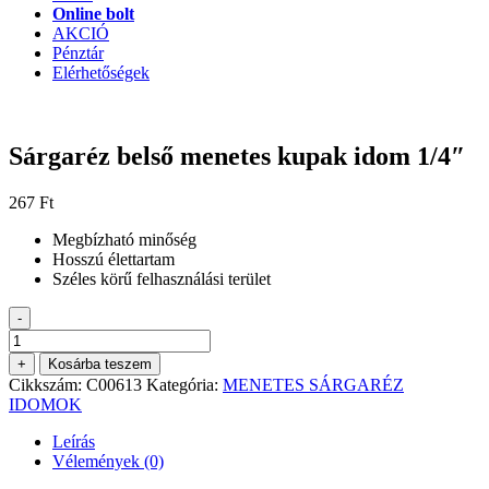
Online bolt
AKCIÓ
Pénztár
Elérhetőségek
Sárgaréz belső menetes kupak idom 1/4″
267
Ft
Megbízható minőség
Hosszú élettartam
Széles körű felhasználási terület
-
Sárgaréz
belső
+
Kosárba teszem
menetes
Cikkszám:
C00613
Kategória:
MENETES SÁRGARÉZ
kupak
IDOMOK
idom
1/4"
Leírás
mennyiség
Vélemények (0)