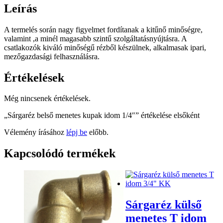
Leírás
A termelés során nagy figyelmet fordítanak a kitűnő minőségre,
valamint ,a minél magasabb szintű szolgáltatásnyújtásra. A
csatlakozók kiváló minőségű rézből készülnek, alkalmasak ipari,
mezőgazdasági felhasználásra.
Értékelések
Még nincsenek értékelések.
„Sárgaréz belső menetes kupak idom 1/4″” értékelése elsőként
Vélemény írásához
lépj be
előbb.
Kapcsolódó termékek
Sárgaréz külső
menetes T idom