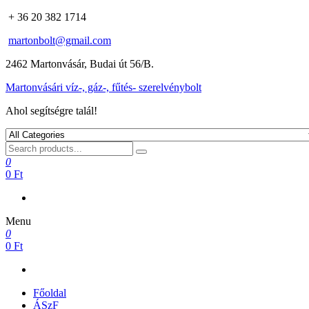
+ 36 20 382 1714
martonbolt@gmail.com
2462 Martonvásár, Budai út 56/B.
Martonvásári víz-, gáz-, fűtés- szerelvénybolt
Ahol segítségre talál!
0
0 Ft
Menu
0
0 Ft
Főoldal
ÁSzF