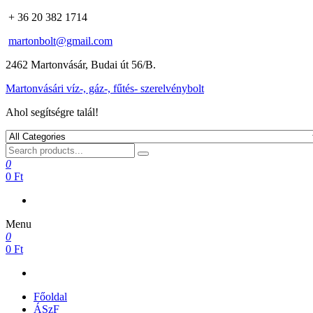
+ 36 20 382 1714
martonbolt@gmail.com
2462 Martonvásár, Budai út 56/B.
Martonvásári víz-, gáz-, fűtés- szerelvénybolt
Ahol segítségre talál!
0
0 Ft
Menu
0
0 Ft
Főoldal
ÁSzF