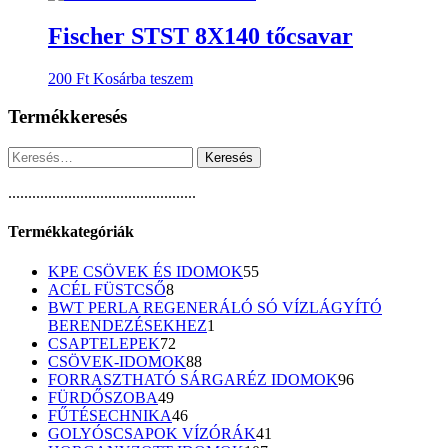
Fischer STST 8X140 tőcsavar
200
Ft
Kosárba teszem
Termékkeresés
Keresés:
...............................................
Termékkategóriák
55
KPE CSÖVEK ÉS IDOMOK
55
8
termék
ACÉL FÜSTCSŐ
8
termék
BWT PERLA REGENERÁLÓ SÓ VÍZLÁGYÍTÓ
1
BERENDEZÉSEKHEZ
1
72
termék
CSAPTELEPEK
72
termék
88
CSÖVEK-IDOMOK
88
termék
96
FORRASZTHATÓ SÁRGARÉZ IDOMOK
96
49
termék
FÜRDŐSZOBA
49
termék
46
FŰTÉSECHNIKA
46
termék
41
GOLYÓSCSAPOK VÍZÓRÁK
41