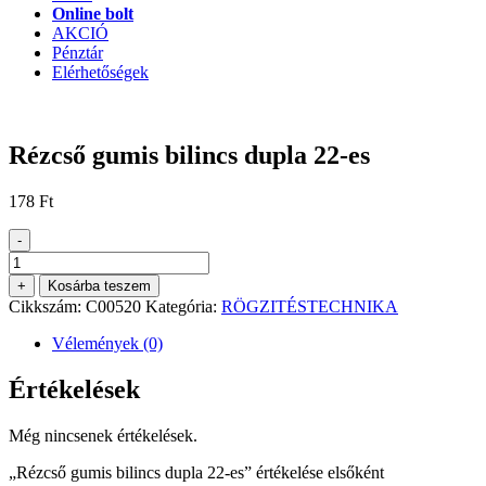
Online bolt
AKCIÓ
Pénztár
Elérhetőségek
Rézcső gumis bilincs dupla 22-es
178
Ft
-
Rézcső
gumis
+
Kosárba teszem
bilincs
Cikkszám:
C00520
Kategória:
RÖGZITÉSTECHNIKA
dupla
22-
Vélemények (0)
es
mennyiség
Értékelések
Még nincsenek értékelések.
„Rézcső gumis bilincs dupla 22-es” értékelése elsőként