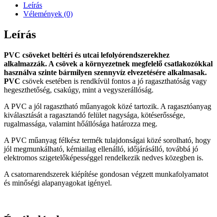
Leírás
Vélemények (0)
Leírás
PVC csöveket beltéri és utcai lefolyórendszerekhez
alkalmazzák. A csövek a környezetnek megfelelő csatlakozókkal
használva szinte bármilyen szennyvíz elvezetésére alkalmasak.
PVC
csövek esetében is rendkívül fontos a jó ragaszthatóság vagy
hegeszthetőség, csakúgy, mint a vegyszerállóság.
A PVC a jól ragasztható műanyagok közé tartozik. A ragasztóanyag
kiválasztását a ragasztandó felület nagysága, kötéserőssége,
rugalmassága, valamint hőállósága határozza meg.
A PVC műanyag félkész termék tulajdonságai közé sorolható, hogy
jól megmunkálható, kémiailag ellenálló, időjárásálló, továbbá jó
elektromos szigetelőképességgel rendelkezik nedves közegben is.
A csatornarendszerek kiépítése gondosan végzett munkafolyamatot
és minőségi alapanyagokat igényel.