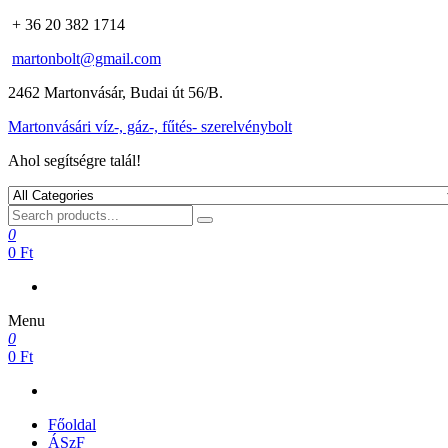
+ 36 20 382 1714
martonbolt@gmail.com
2462 Martonvásár, Budai út 56/B.
Martonvásári víz-, gáz-, fűtés- szerelvénybolt
Ahol segítségre talál!
0
0 Ft
Menu
0
0 Ft
Főoldal
ÁSzF