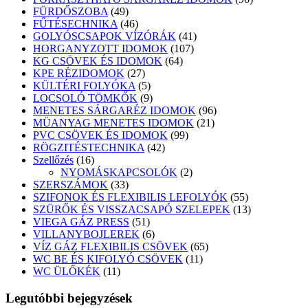
49
termék
FÜRDŐSZOBA
49
termék
46
FŰTÉSECHNIKA
46
termék
41
GOLYÓSCSAPOK VÍZÓRÁK
41
107
termék
HORGANYZOTT IDOMOK
107
64
termék
KG CSÖVEK ÉS IDOMOK
64
27
termék
KPE RÉZIDOMOK
27
termék
5
KÜLTÉRI FOLYÓKA
5
termék
9
LOCSOLÓ TÖMKŐK
9
termék
96
MENETES SÁRGARÉZ IDOMOK
96
21
termék
MÜANYAG MENETES IDOMOK
21
99
termék
PVC CSÖVEK ÉS IDOMOK
99
42
termék
RÖGZITÉSTECHNIKA
42
16
termék
Szellőzés
16
termék
2
NYOMÁSKAPCSOLÓK
2
33
termék
SZERSZÁMOK
33
termék
55
SZIFONOK ÉS FLEXIBILIS LEFOLYÓK
55
termék
13
SZÜRŐK ÉS VISSZACSAPÓ SZELEPEK
13
51
termék
VIEGA GÁZ PRESS
51
termék
6
VILLANYBOJLEREK
6
termék
65
VÍZ GÁZ FLEXIBILIS CSÖVEK
65
11
termék
WC BE ÉS KIFOLYÓ CSÖVEK
11
11
termék
WC ÜLŐKÉK
11
termék
Legutóbbi bejegyzések