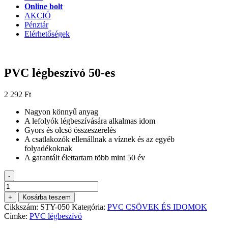
Online bolt
AKCIÓ
Pénztár
Elérhetőségek
PVC légbeszívó 50-es
2 292
Ft
Nagyon könnyű anyag
A lefolyók légbeszívására alkalmas idom
Gyors és olcsó összeszerelés
A csatlakozók ellenállnak a víznek és az egyéb
folyadékoknak
A garantált élettartam több mint 50 év
-
PVC
légbeszívó
+
Kosárba teszem
50-
Cikkszám:
STY-050
Kategória:
PVC CSÖVEK ÉS IDOMOK
es
Címke:
PVC légbeszívó
mennyiség