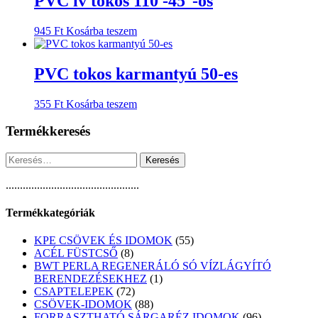
PVC ív tokos 110 -45°-os
945
Ft
Kosárba teszem
PVC tokos karmantyú 50-es
355
Ft
Kosárba teszem
Termékkeresés
Keresés:
...............................................
Termékkategóriák
55
KPE CSÖVEK ÉS IDOMOK
55
8
termék
ACÉL FÜSTCSŐ
8
termék
BWT PERLA REGENERÁLÓ SÓ VÍZLÁGYÍTÓ
1
BERENDEZÉSEKHEZ
1
72
termék
CSAPTELEPEK
72
termék
88
CSÖVEK-IDOMOK
88
termék
96
FORRASZTHATÓ SÁRGARÉZ IDOMOK
96