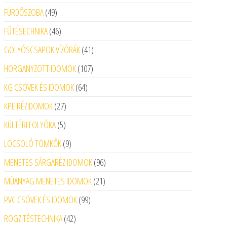
49 termék
FÜRDŐSZOBA
49
46 termék
FŰTÉSECHNIKA
46
41 termék
GOLYÓSCSAPOK VÍZÓRÁK
41
107 termék
HORGANYZOTT IDOMOK
107
64 termék
KG CSÖVEK ÉS IDOMOK
64
27 termék
KPE RÉZIDOMOK
27
5 termék
KÜLTÉRI FOLYÓKA
5
9 termék
LOCSOLÓ TÖMKŐK
9
96 termék
MENETES SÁRGARÉZ IDOMOK
96
21 termék
MÜANYAG MENETES IDOMOK
21
99 termék
PVC CSÖVEK ÉS IDOMOK
99
42 termék
RÖGZITÉSTECHNIKA
42