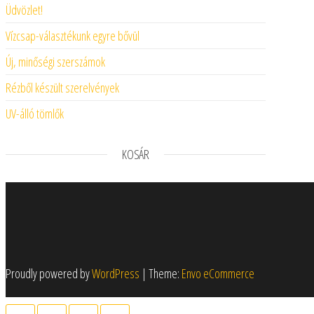
Üdvözlet!
Vízcsap-választékunk egyre bővül
Új, minőségi szerszámok
Rézből készült szerelvények
UV-álló tömlők
KOSÁR
Proudly powered by
WordPress
|
Theme:
Envo eCommerce