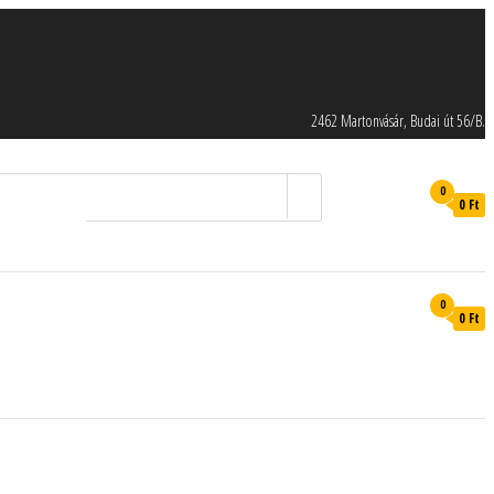
2462 Martonvásár, Budai út 56/B.
0
0 Ft
0
0 Ft