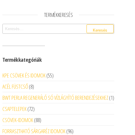
TERMÉKKERESÉS
Keresés:
...............................................
Termékkategóriák
55 termék
KPE CSÖVEK ÉS IDOMOK
55
8 termék
ACÉL FÜSTCSŐ
8
1 termék
BWT PERLA REGENERÁLÓ SÓ VÍZLÁGYÍTÓ BERENDEZÉSEKHEZ
1
72 termék
CSAPTELEPEK
72
88 termék
CSÖVEK-IDOMOK
88
96 termék
FORRASZTHATÓ SÁRGARÉZ IDOMOK
96