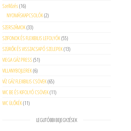
16 termék
Szellőzés
16
2 termék
NYOMÁSKAPCSOLÓK
2
33 termék
SZERSZÁMOK
33
55 termék
SZIFONOK ÉS FLEXIBILIS LEFOLYÓK
55
13 termék
SZÜRŐK ÉS VISSZACSAPÓ SZELEPEK
13
51 termék
VIEGA GÁZ PRESS
51
6 termék
VILLANYBOJLEREK
6
65 termék
VÍZ GÁZ FLEXIBILIS CSÖVEK
65
11 termék
WC BE ÉS KIFOLYÓ CSÖVEK
11
11 termék
WC ÜLŐKÉK
11
LEGUTÓBBI BEJEGYZÉSEK