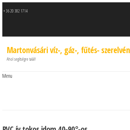
+ 36 20 382 1714
Martonvásári víz-, gáz-, fűtés- szerelvé
Ahol segítségre talál!
Menu
PVC ív tokos idom 40-90°-os