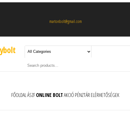
martonbolt@gmail.com
nybolt
FŐOLDAL
ÁSZF
ONLINE BOLT
AKCIÓ
PÉNZTÁR
ELÉRHETŐSÉGEK