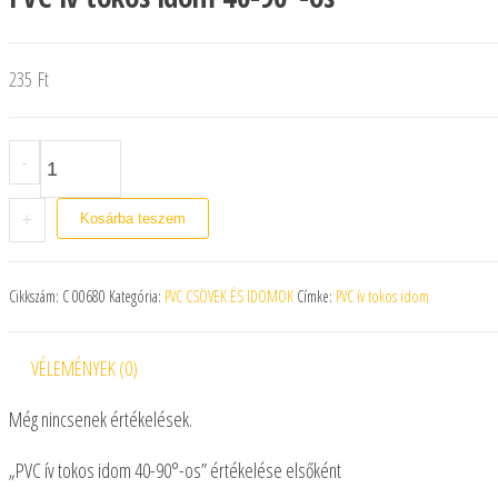
235
Ft
PVC ív tokos idom 40-90°-os mennyiség
-
+
Kosárba teszem
Cikkszám:
C 00680
Kategória:
PVC CSÖVEK ÉS IDOMOK
Címke:
PVC ív tokos idom
VÉLEMÉNYEK (0)
Még nincsenek értékelések.
„PVC ív tokos idom 40-90°-os” értékelése elsőként