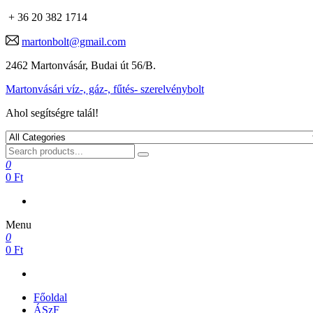
+ 36 20 382 1714
martonbolt@gmail.com
2462 Martonvásár, Budai út 56/B.
Martonvásári víz-, gáz-, fűtés- szerelvénybolt
Ahol segítségre talál!
0
0 Ft
Menu
0
0 Ft
Főoldal
ÁSzF