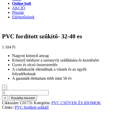
Online bolt
AKCIÓ
Pénztár
Elérhetőségek
PVC fordított szűkítő- 32-40 es
1 104
Ft
Nagyon könnyű anyag
Könnyű módszer a szennyvíz szállítására és kezelésére
Gyors és olcsó összeszerelés
A csatlakozók ellenállnak a víznek és az egyéb
folyadékoknak
A garantált élettartam több mint 50 év
-
PVC
fordított
+
Kosárba teszem
szűkítő-
Cikkszám:
C01731
Kategória:
PVC CSÖVEK ÉS IDOMOK
32-
Címke:
PVC fordított szűkítő
40