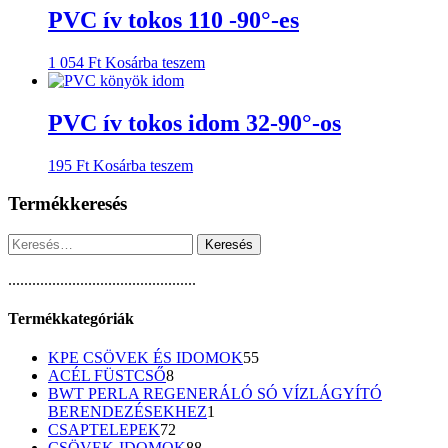
PVC ív tokos 110 -90°-es
1 054
Ft
Kosárba teszem
PVC ív tokos idom 32-90°-os
195
Ft
Kosárba teszem
Termékkeresés
Keresés:
...............................................
Termékkategóriák
55
KPE CSÖVEK ÉS IDOMOK
55
8
termék
ACÉL FÜSTCSŐ
8
termék
BWT PERLA REGENERÁLÓ SÓ VÍZLÁGYÍTÓ
1
BERENDEZÉSEKHEZ
1
72
termék
CSAPTELEPEK
72
termék
88
CSÖVEK-IDOMOK
88