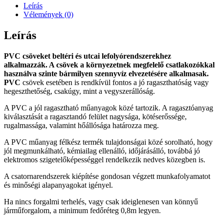
es
Leírás
mennyiség
Vélemények (0)
Leírás
PVC csöveket beltéri és utcai lefolyórendszerekhez
alkalmazzák. A csövek a környezetnek megfelelő csatlakozókkal
használva szinte bármilyen szennyvíz elvezetésére alkalmasak.
PVC
csövek esetében is rendkívül fontos a jó ragaszthatóság vagy
hegeszthetőség, csakúgy, mint a vegyszerállóság.
A PVC a jól ragasztható műanyagok közé tartozik. A ragasztóanyag
kiválasztását a ragasztandó felület nagysága, kötéserőssége,
rugalmassága, valamint hőállósága határozza meg.
A PVC műanyag félkész termék tulajdonságai közé sorolható, hogy
jól megmunkálható, kémiailag ellenálló, időjárásálló, továbbá jó
elektromos szigetelőképességgel rendelkezik nedves közegben is.
A csatornarendszerek kiépítése gondosan végzett munkafolyamatot
és minőségi alapanyagokat igényel.
Ha nincs forgalmi terhelés, vagy csak ideiglenesen van könnyű
járműforgalom, a minimum fedőréteg 0,8m legyen.