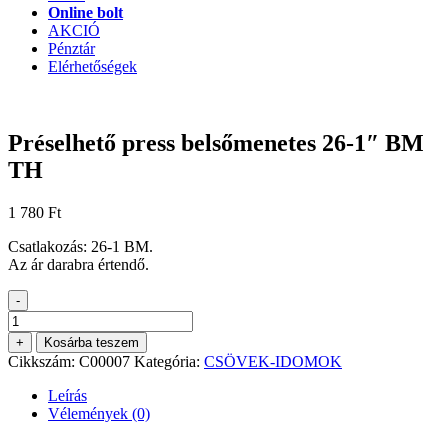
Online bolt
AKCIÓ
Pénztár
Elérhetőségek
Préselhető press belsőmenetes 26-1″ BM
TH
1 780
Ft
Csatlakozás: 26-1 BM.
Az ár darabra értendő.
-
Préselhető
press
+
Kosárba teszem
belsőmenetes
Cikkszám:
C00007
Kategória:
CSÖVEK-IDOMOK
26-
1"
Leírás
BM
Vélemények (0)
TH
mennyiség