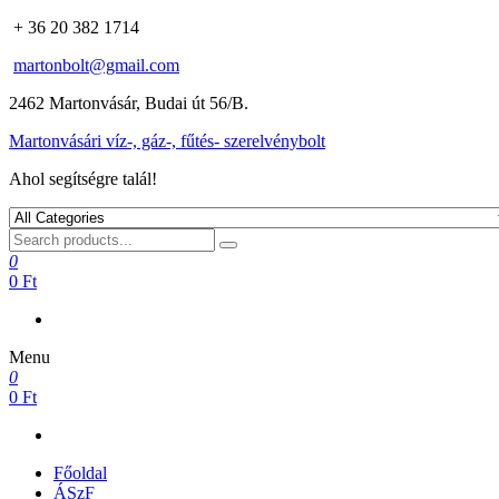
+ 36 20 382 1714
martonbolt@gmail.com
2462 Martonvásár, Budai út 56/B.
Martonvásári víz-, gáz-, fűtés- szerelvénybolt
Ahol segítségre talál!
0
0 Ft
Menu
0
0 Ft
Főoldal
ÁSzF