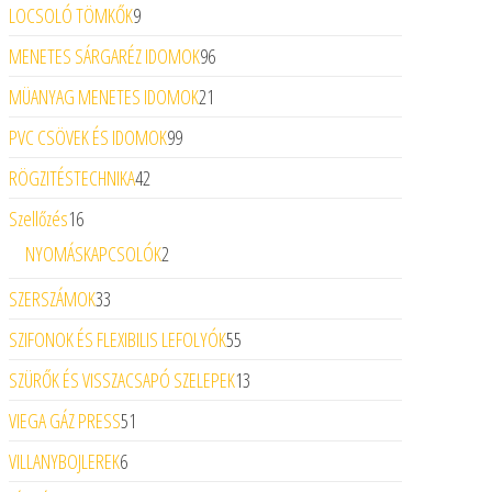
LOCSOLÓ TÖMKŐK
9
9 termék
MENETES SÁRGARÉZ IDOMOK
96
96 termék
MÜANYAG MENETES IDOMOK
21
21 termék
PVC CSÖVEK ÉS IDOMOK
99
99 termék
RÖGZITÉSTECHNIKA
42
42 termék
Szellőzés
16
16 termék
NYOMÁSKAPCSOLÓK
2
2 termék
SZERSZÁMOK
33
33 termék
SZIFONOK ÉS FLEXIBILIS LEFOLYÓK
55
55 termék
SZÜRŐK ÉS VISSZACSAPÓ SZELEPEK
13
13 termék
VIEGA GÁZ PRESS
51
51 termék
VILLANYBOJLEREK
6
6 termék