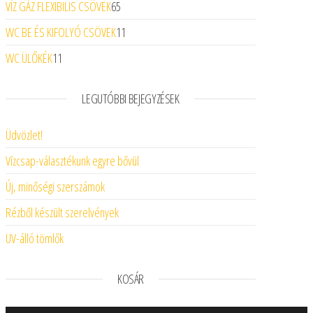
VÍZ GÁZ FLEXIBILIS CSÖVEK
65
65 termék
WC BE ÉS KIFOLYÓ CSÖVEK
11
11 termék
WC ÜLŐKÉK
11
11 termék
LEGUTÓBBI BEJEGYZÉSEK
Üdvözlet!
Vízcsap-választékunk egyre bővül
Új, minőségi szerszámok
Rézből készült szerelvények
UV-álló tömlők
KOSÁR