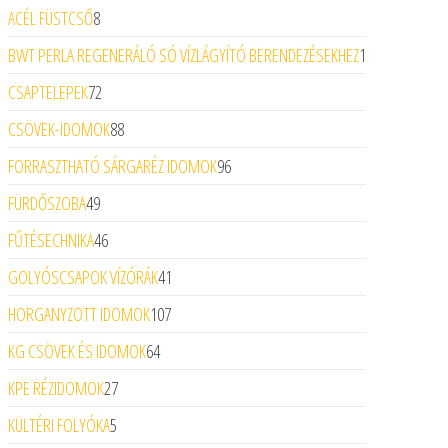
ACÉL FÜSTCSŐ
8
8 termék
BWT PERLA REGENERÁLÓ SÓ VÍZLÁGYÍTÓ BERENDEZÉSEKHEZ
1
1 termék
CSAPTELEPEK
72
72 termék
CSÖVEK-IDOMOK
88
88 termék
FORRASZTHATÓ SÁRGARÉZ IDOMOK
96
96 termék
FÜRDŐSZOBA
49
49 termék
FŰTÉSECHNIKA
46
46 termék
GOLYÓSCSAPOK VÍZÓRÁK
41
41 termék
HORGANYZOTT IDOMOK
107
107 termék
KG CSÖVEK ÉS IDOMOK
64
64 termék
KPE RÉZIDOMOK
27
27 termék
KÜLTÉRI FOLYÓKA
5
5 termék