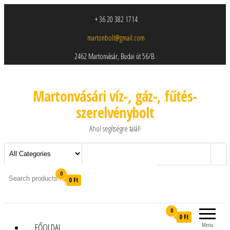
+ 36 20 382 1714
martonbolt@gmail.com
2462 Martonvásár, Budai út 56/B.
Martonvásári víz-, gáz-, fűtés-
szerelvénybolt
Ahol segítségre talál!
0
0 Ft
0
0 Ft
Menu
FŐOLDAL