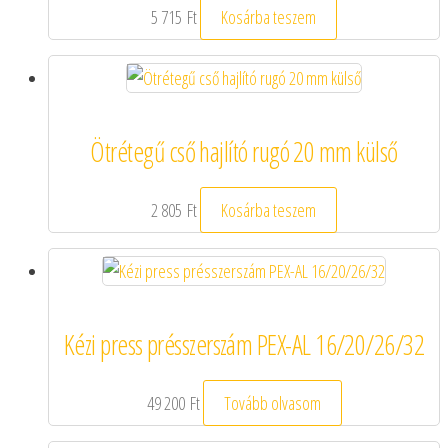
5 715
Ft
Kosárba teszem
Ötrétegű cső hajlító rugó 20 mm külső
2 805
Ft
Kosárba teszem
Kézi press présszerszám PEX-AL 16/20/26/32
49 200
Ft
Tovább olvasom