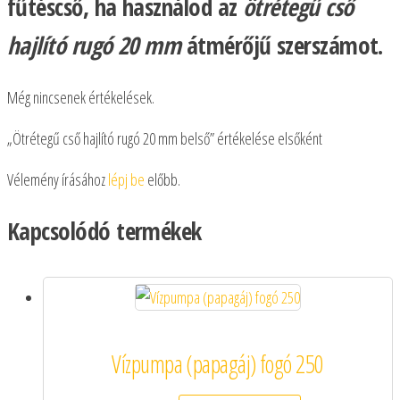
fűtéscső, ha használod az
ötrétegű cső
hajlító rugó 20 mm
átmérőjű szerszámot.
Még nincsenek értékelések.
„Ötrétegű cső hajlító rugó 20 mm belső” értékelése elsőként
Vélemény írásához
lépj be
előbb.
Kapcsolódó termékek
Vízpumpa (papagáj) fogó 250