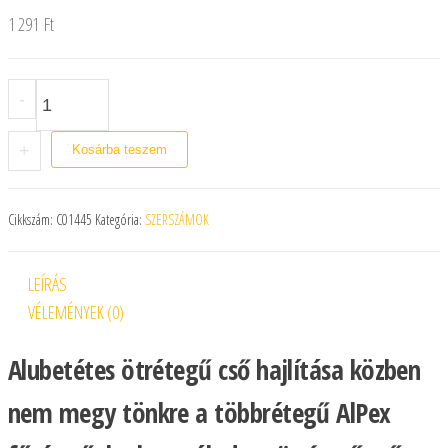
1 291
Ft
Ötrétegű cső hajlító rugó 20 mm belső mennyiség
-
+
Kosárba teszem
Cikkszám:
C01445
Kategória:
SZERSZÁMOK
LEÍRÁS
VÉLEMÉNYEK (0)
Alubetétes ötrétegű cső hajlítása közben
nem megy tönkre a többrétegű AlPex