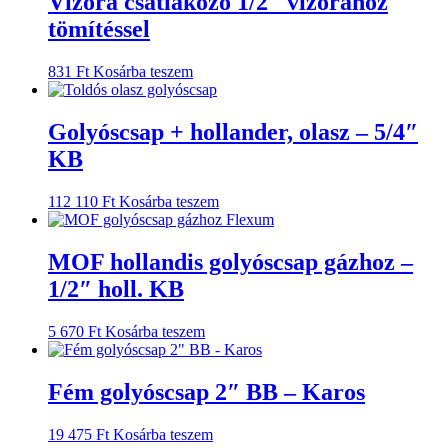
Vízóra csatlakozó 1/2″ vízórához
tömítéssel
831
Ft
Kosárba teszem
Golyóscsap + hollander, olasz – 5/4″
KB
112 110
Ft
Kosárba teszem
MOF hollandis golyóscsap gázhoz –
1/2″ holl. KB
5 670
Ft
Kosárba teszem
Fém golyóscsap 2″ BB – Karos
19 475
Ft
Kosárba teszem