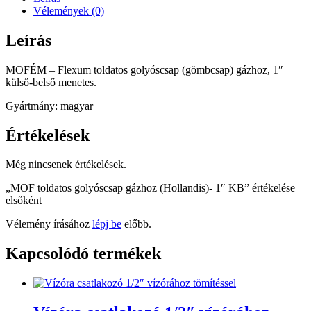
1"
Vélemények (0)
KB
mennyiség
Leírás
MOFÉM – Flexum toldatos golyóscsap (gömbcsap) gázhoz, 1″
külső-belső menetes.
Gyártmány: magyar
Értékelések
Még nincsenek értékelések.
„MOF toldatos golyóscsap gázhoz (Hollandis)- 1″ KB” értékelése
elsőként
Vélemény írásához
lépj be
előbb.
Kapcsolódó termékek