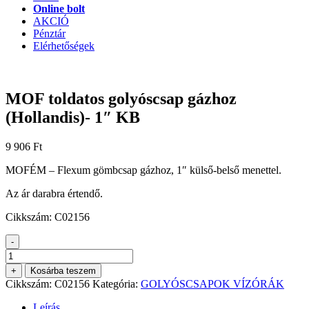
Online bolt
AKCIÓ
Pénztár
Elérhetőségek
MOF toldatos golyóscsap gázhoz
(Hollandis)- 1″ KB
9 906
Ft
MOFÉM – Flexum gömbcsap gázhoz, 1″ külső-belső menettel.
Az ár darabra értendő.
Cikkszám: C02156
-
MOF
toldatos
+
Kosárba teszem
golyóscsap
Cikkszám:
C02156
Kategória:
GOLYÓSCSAPOK VÍZÓRÁK
gázhoz
(Hollandis)-
Leírás