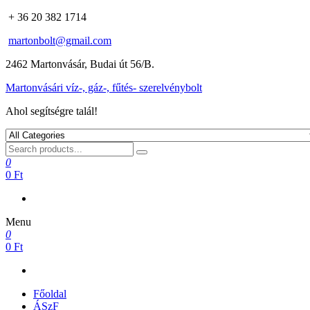
+ 36 20 382 1714
martonbolt@gmail.com
2462 Martonvásár, Budai út 56/B.
Martonvásári víz-, gáz-, fűtés- szerelvénybolt
Ahol segítségre talál!
0
0 Ft
Menu
0
0 Ft
Főoldal
ÁSzF