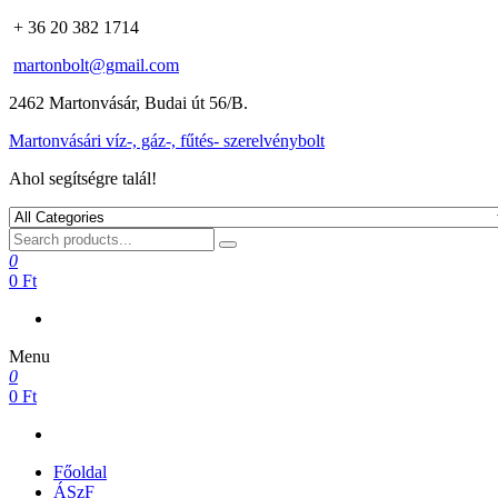
+ 36 20 382 1714
martonbolt@gmail.com
2462 Martonvásár, Budai út 56/B.
Martonvásári víz-, gáz-, fűtés- szerelvénybolt
Ahol segítségre talál!
0
0 Ft
Menu
0
0 Ft
Főoldal
ÁSzF