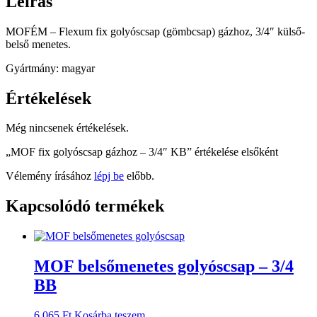
Leírás
MOFÉM – Flexum fix golyóscsap (gömbcsap) gázhoz, 3/4″ külső-
belső menetes.
Gyártmány: magyar
Értékelések
Még nincsenek értékelések.
„MOF fix golyóscsap gázhoz – 3/4″ KB” értékelése elsőként
Vélemény írásához
lépj be
előbb.
Kapcsolódó termékek
MOF belsőmenetes golyóscsap – 3/4
BB
6 065
Ft
Kosárba teszem