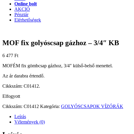
Online bolt
AKCIÓ
Pénztár
Elérhetőségek
MOF fix golyóscsap gázhoz – 3/4″ KB
6 477
Ft
MOFÉM fix gömbcsap gázhoz, 3/4″ külső-belső menettel.
Az ár darabra értendő.
Cikkszám: C01412.
Elfogyott
Cikkszám:
C01412
Kategória:
GOLYÓSCSAPOK VÍZÓRÁK
Leírás
Vélemények (0)