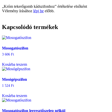
„Króm tekerőgomb kádszifonhoz” értékelése elsőként
Vélemény írásához
lépj be
előbb.
Kapcsolódó termékek
Mosogatószifon
3 606
Ft
Kosárba teszem
Mosógépszifon
1 524
Ft
Kosárba teszem
Mosogatószifon leeresztőszelep nélkül