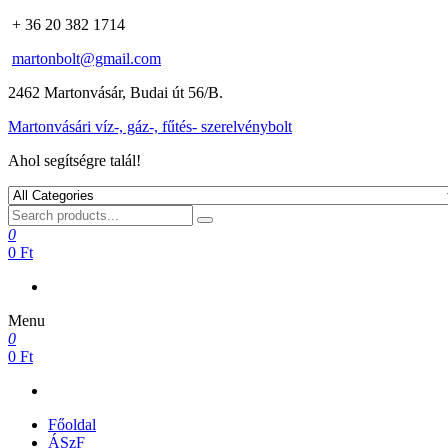
+ 36 20 382 1714
martonbolt@gmail.com
2462 Martonvásár, Budai út 56/B.
Martonvásári víz-, gáz-, fűtés- szerelvénybolt
Ahol segítségre talál!
0
0 Ft
Menu
0
0 Ft
Főoldal
ÁSzF