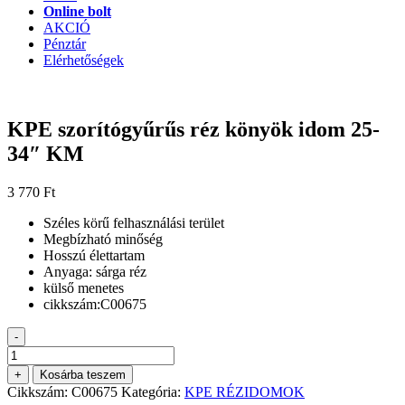
Online bolt
AKCIÓ
Pénztár
Elérhetőségek
KPE szorítógyűrűs réz könyök idom 25-
34″ KM
3 770
Ft
Széles körű felhasználási terület
Megbízható minőség
Hosszú élettartam
Anyaga: sárga réz
külső menetes
cikkszám:C00675
-
KPE
szorítógyűrűs
+
Kosárba teszem
réz
Cikkszám:
C00675
Kategória:
KPE RÉZIDOMOK
könyök