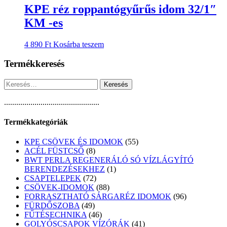
KPE réz roppantógyűrűs idom 32/1″
KM -es
4 890
Ft
Kosárba teszem
Termékkeresés
Keresés:
...............................................
Termékkategóriák
55
KPE CSÖVEK ÉS IDOMOK
55
8
termék
ACÉL FÜSTCSŐ
8
termék
BWT PERLA REGENERÁLÓ SÓ VÍZLÁGYÍTÓ
1
BERENDEZÉSEKHEZ
1
72
termék
CSAPTELEPEK
72
termék
88
CSÖVEK-IDOMOK
88
termék
96
FORRASZTHATÓ SÁRGARÉZ IDOMOK
96
49
termék
FÜRDŐSZOBA
49
termék
46
FŰTÉSECHNIKA
46
termék
41
GOLYÓSCSAPOK VÍZÓRÁK
41