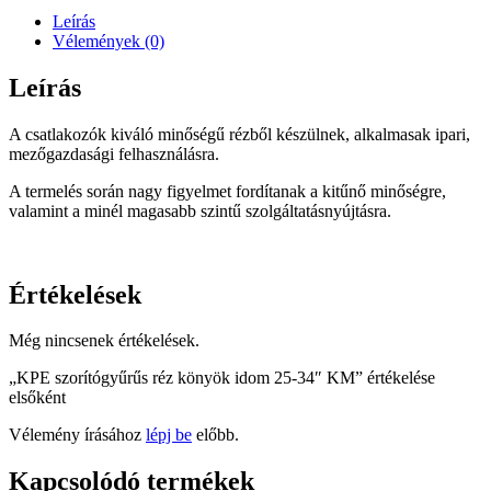
idom
Leírás
25-
Vélemények (0)
34"
KM
Leírás
mennyiség
A csatlakozók kiváló minőségű rézből készülnek, alkalmasak ipari,
mezőgazdasági felhasználásra.
A termelés során nagy figyelmet fordítanak a kitűnő minőségre,
valamint a minél magasabb szintű szolgáltatásnyújtásra.
Értékelések
Még nincsenek értékelések.
„KPE szorítógyűrűs réz könyök idom 25-34″ KM” értékelése
elsőként
Vélemény írásához
lépj be
előbb.
Kapcsolódó termékek