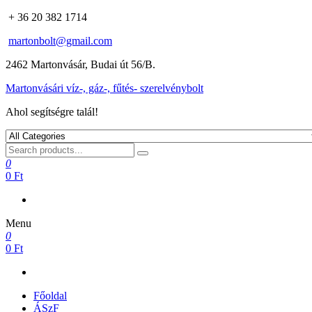
+ 36 20 382 1714
martonbolt@gmail.com
2462 Martonvásár, Budai út 56/B.
Martonvásári víz-, gáz-, fűtés- szerelvénybolt
Ahol segítségre talál!
0
0 Ft
Menu
0
0 Ft
Főoldal
ÁSzF