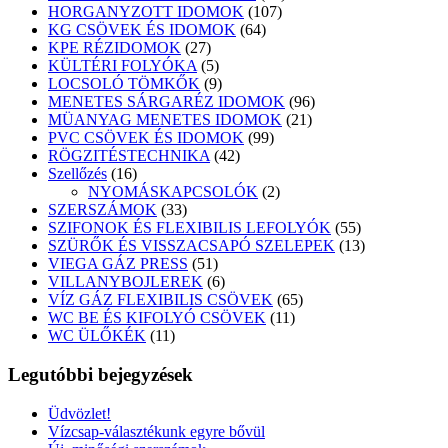
107
termék
HORGANYZOTT IDOMOK
107
64
termék
KG CSÖVEK ÉS IDOMOK
64
27
termék
KPE RÉZIDOMOK
27
termék
5
KÜLTÉRI FOLYÓKA
5
termék
9
LOCSOLÓ TÖMKŐK
9
termék
96
MENETES SÁRGARÉZ IDOMOK
96
21
termék
MÜANYAG MENETES IDOMOK
21
99
termék
PVC CSÖVEK ÉS IDOMOK
99
42
termék
RÖGZITÉSTECHNIKA
42
16
termék
Szellőzés
16
termék
2
NYOMÁSKAPCSOLÓK
2
33
termék
SZERSZÁMOK
33
termék
55
SZIFONOK ÉS FLEXIBILIS LEFOLYÓK
55
termék
13
SZÜRŐK ÉS VISSZACSAPÓ SZELEPEK
13
51
termék
VIEGA GÁZ PRESS
51
termék
6
VILLANYBOJLEREK
6
termék
65
VÍZ GÁZ FLEXIBILIS CSÖVEK
65
11
termék
WC BE ÉS KIFOLYÓ CSÖVEK
11
11
termék
WC ÜLŐKÉK
11
termék
Legutóbbi bejegyzések
Üdvözlet!
Vízcsap-választékunk egyre bővül