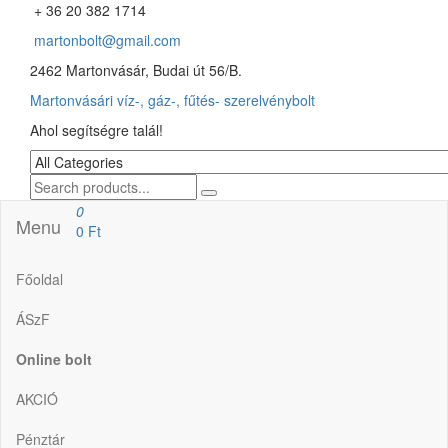
+ 36 20 382 1714
martonbolt@gmail.com
2462 Martonvásár, Budai út 56/B.
Martonvásári víz-, gáz-, fűtés- szerelvénybolt
Ahol segítségre talál!
0
Menu
0 Ft
Főoldal
ÁSzF
Online bolt
AKCIÓ
Pénztár