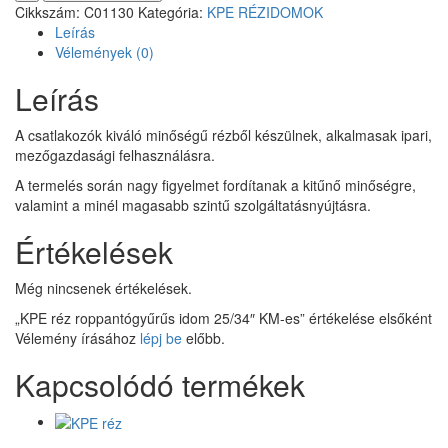
Cikkszám:
C01130
Kategória:
KPE RÉZIDOMOK
idom
Leírás
25/34"
Vélemények (0)
KM-
es
Leírás
mennyiség
A csatlakozók kiváló minőségű rézből készülnek, alkalmasak ipari,
mezőgazdasági felhasználásra.
A termelés során nagy figyelmet fordítanak a kitűnő minőségre,
valamint a minél magasabb szintű szolgáltatásnyújtásra.
Értékelések
Még nincsenek értékelések.
„KPE réz roppantógyűrűs idom 25/34″ KM-es” értékelése elsőként
Vélemény írásához
lépj be
előbb.
Kapcsolódó termékek