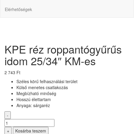
Elérhetőségek
KPE réz roppantógyűrűs
idom 25/34″ KM-es
2 743
Ft
Széles körű felhasználási terület
Külső menetes csatlakozás
Megbízható minőség
Hosszú élettartam
Anyaga: sárgaréz
-
KPE
réz
+
Kosárba teszem
roppantógyűrűs