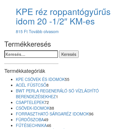
KPE réz roppantógyűrűs
idom 20 -1/2″ KM-es
815
Ft
Tovább olvasom
Termékkeresés
Keresés:
...............................................
Termékkategóriák
55
KPE CSÖVEK ÉS IDOMOK
55
8
termék
ACÉL FÜSTCSŐ
8
termék
BWT PERLA REGENERÁLÓ SÓ VÍZLÁGYÍTÓ
1
BERENDEZÉSEKHEZ
1
72
termék
CSAPTELEPEK
72
termék
88
CSÖVEK-IDOMOK
88
termék
96
FORRASZTHATÓ SÁRGARÉZ IDOMOK
96
49
termék
FÜRDŐSZOBA
49
termék
46
FŰTÉSECHNIKA
46