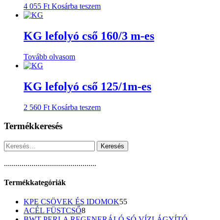
4 055
Ft
Kosárba teszem
KG lefolyó cső 160/3 m-es
Tovább olvasom
KG lefolyó cső 125/1m-es
2 560
Ft
Kosárba teszem
Termékkeresés
Keresés:
...............................................
Termékkategóriák
55
KPE CSÖVEK ÉS IDOMOK
55
8
termék
ACÉL FÜSTCSŐ
8
termék
BWT PERLA REGENERÁLÓ SÓ VÍZLÁGYÍTÓ