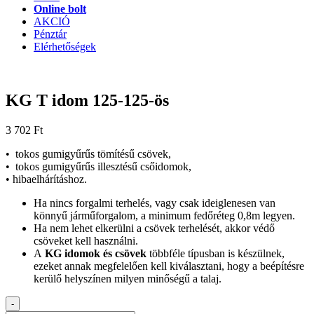
Online bolt
AKCIÓ
Pénztár
Elérhetőségek
KG T idom 125-125-ös
3 702
Ft
• tokos gumigyűrűs tömítésű csövek,
• tokos gumigyűrűs illesztésű csőidomok,
• hibaelhárításhoz.
Ha nincs forgalmi terhelés, vagy csak ideiglenesen van
könnyű járműforgalom, a minimum fedőréteg 0,8m legyen.
Ha nem lehet elkerülni a csövek terhelését, akkor védő
csöveket kell használni.
A
KG idomok és csövek
többféle típusban is készülnek,
ezeket annak megfelelően kell kiválasztani, hogy a beépítésre
kerülő helyszínen milyen minőségű a talaj.
-