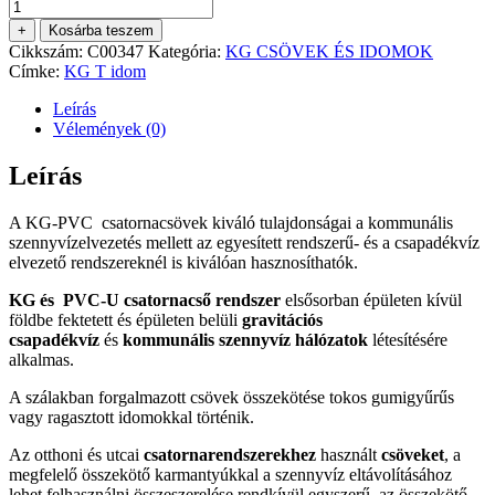
KG
T
+
Kosárba teszem
idom
Cikkszám:
C00347
Kategória:
KG CSÖVEK ÉS IDOMOK
125-
Címke:
KG T idom
125-
ös
Leírás
mennyiség
Vélemények (0)
Leírás
A KG-PVC csatornacsövek kiváló tulajdonságai a kommunális
szennyvízelvezetés mellett az egyesített rendszerű- és a csapadékvíz
elvezető rendszereknél is kiválóan hasznosíthatók.
KG és PVC-U csatornacső rendszer
elsősorban épületen kívül
földbe fektetett és épületen belüli
gravitációs
csapadékvíz
és
kommunális szennyvíz hálózatok
létesítésére
alkalmas.
A szálakban forgalmazott csövek összekötése tokos gumigyűrűs
vagy ragasztott idomokkal történik.
Az otthoni és utcai
csatornarendszerekhez
használt
csöveket
, a
megfelelő összekötő karmantyúkkal a szennyvíz eltávolításához
lehet felhasználni.összeszerelése rendkívül egyszerű, az összekötő