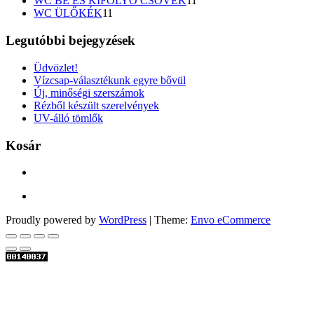
WC BE ÉS KIFOLYÓ CSÖVEK
11
11
termék
WC ÜLŐKÉK
11
termék
Legutóbbi bejegyzések
Üdvözlet!
Vízcsap-választékunk egyre bővül
Új, minőségi szerszámok
Rézből készült szerelvények
UV-álló tömlők
Kosár
Proudly powered by
WordPress
|
Theme:
Envo eCommerce