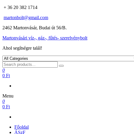
+ 36 20 382 1714
martonbolt@gmail.com
2462 Martonvásár, Budai út 56/B.
Martonvásári víz-, gáz-, fűtés- szerelvénybolt
Ahol segítségre talál!
0
0 Ft
Menu
0
0 Ft
Főoldal
ÁSzF