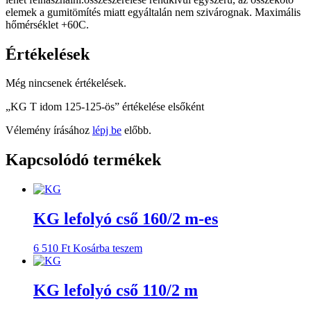
elemek a gumitömítés miatt egyáltalán nem szivárognak. Maximális
hőmérséklet +60C.
Értékelések
Még nincsenek értékelések.
„KG T idom 125-125-ös” értékelése elsőként
Vélemény írásához
lépj be
előbb.
Kapcsolódó termékek
KG lefolyó cső 160/2 m-es
6 510
Ft
Kosárba teszem
KG lefolyó cső 110/2 m