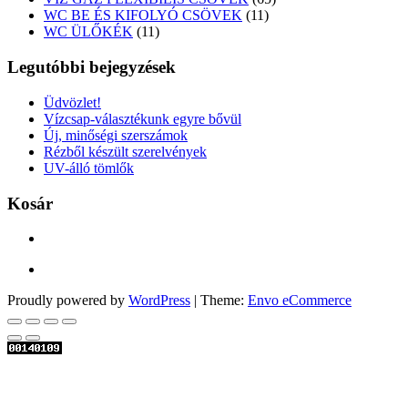
11
termék
WC BE ÉS KIFOLYÓ CSÖVEK
11
11
termék
WC ÜLŐKÉK
11
termék
Legutóbbi bejegyzések
Üdvözlet!
Vízcsap-választékunk egyre bővül
Új, minőségi szerszámok
Rézből készült szerelvények
UV-álló tömlők
Kosár
Proudly powered by
WordPress
|
Theme:
Envo eCommerce