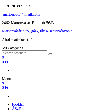
+ 36 20 382 1714
martonbolt@gmail.com
2462 Martonvásár, Budai út 56/B.
Martonvásári víz-, gáz-, fűtés- szerelvénybolt
Ahol segítségre talál!
0
0 Ft
Menu
0
0 Ft
Főoldal
ÁSzF