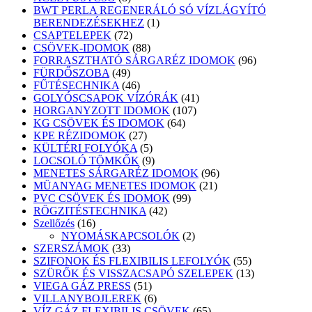
termék
BWT PERLA REGENERÁLÓ SÓ VÍZLÁGYÍTÓ
1
BERENDEZÉSEKHEZ
1
72
termék
CSAPTELEPEK
72
termék
88
CSÖVEK-IDOMOK
88
termék
96
FORRASZTHATÓ SÁRGARÉZ IDOMOK
96
49
termék
FÜRDŐSZOBA
49
termék
46
FŰTÉSECHNIKA
46
termék
41
GOLYÓSCSAPOK VÍZÓRÁK
41
107
termék
HORGANYZOTT IDOMOK
107
64
termék
KG CSÖVEK ÉS IDOMOK
64
27
termék
KPE RÉZIDOMOK
27
termék
5
KÜLTÉRI FOLYÓKA
5
termék
9
LOCSOLÓ TÖMKŐK
9
termék
96
MENETES SÁRGARÉZ IDOMOK
96
21
termék
MÜANYAG MENETES IDOMOK
21
99
termék
PVC CSÖVEK ÉS IDOMOK
99
42
termék
RÖGZITÉSTECHNIKA
42
16
termék
Szellőzés
16
termék
2
NYOMÁSKAPCSOLÓK
2
33
termék
SZERSZÁMOK
33
termék
55
SZIFONOK ÉS FLEXIBILIS LEFOLYÓK
55
termék
13
SZÜRŐK ÉS VISSZACSAPÓ SZELEPEK
13
51
termék
VIEGA GÁZ PRESS
51
termék
6
VILLANYBOJLEREK
6
termék
65
VÍZ GÁZ FLEXIBILIS CSÖVEK
65