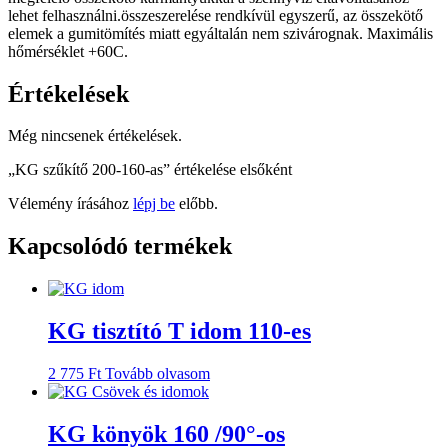
lehet felhasználni.összeszerelése rendkívül egyszerű, az összekötő
elemek a gumitömítés miatt egyáltalán nem szivárognak. Maximális
hőmérséklet +60C.
Értékelések
Még nincsenek értékelések.
„KG szűkítő 200-160-as” értékelése elsőként
Vélemény írásához
lépj be
előbb.
Kapcsolódó termékek
KG tisztító T idom 110-es
2 775
Ft
Tovább olvasom
KG könyök 160 /90°-os