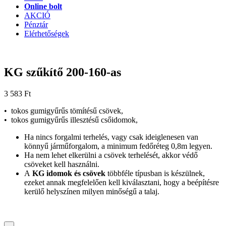
Online bolt
AKCIÓ
Pénztár
Elérhetőségek
KG szűkítő 200-160-as
3 583
Ft
• tokos gumigyűrűs tömítésű csövek,
• tokos gumigyűrűs illesztésű csőidomok,
Ha nincs forgalmi terhelés, vagy csak ideiglenesen van
könnyű járműforgalom, a minimum fedőréteg 0,8m legyen.
Ha nem lehet elkerülni a csövek terhelését, akkor védő
csöveket kell használni.
A
KG idomok és csövek
többféle típusban is készülnek,
ezeket annak megfelelően kell kiválasztani, hogy a beépítésre
kerülő helyszínen milyen minőségű a talaj.