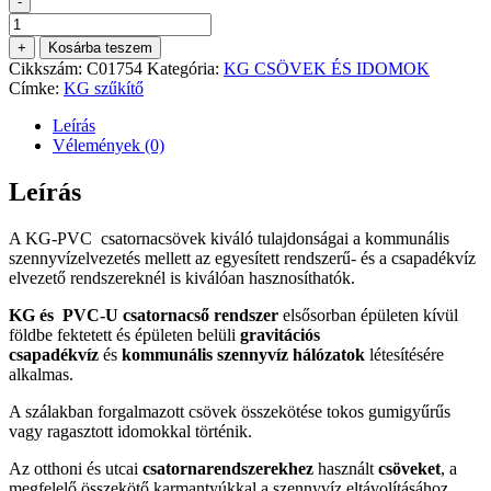
-
KG
szűkítő
+
Kosárba teszem
200-
Cikkszám:
C01754
Kategória:
KG CSÖVEK ÉS IDOMOK
160-
Címke:
KG szűkítő
as
mennyiség
Leírás
Vélemények (0)
Leírás
A KG-PVC csatornacsövek kiváló tulajdonságai a kommunális
szennyvízelvezetés mellett az egyesített rendszerű- és a csapadékvíz
elvezető rendszereknél is kiválóan hasznosíthatók.
KG és PVC-U csatornacső rendszer
elsősorban épületen kívül
földbe fektetett és épületen belüli
gravitációs
csapadékvíz
és
kommunális szennyvíz hálózatok
létesítésére
alkalmas.
A szálakban forgalmazott csövek összekötése tokos gumigyűrűs
vagy ragasztott idomokkal történik.
Az otthoni és utcai
csatornarendszerekhez
használt
csöveket
, a
megfelelő összekötő karmantyúkkal a szennyvíz eltávolításához