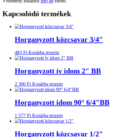
Vélemény írásához
lépj be
előbb.
Kapcsolódó termékek
Horganyzott közcsavar 3/4″
483
Ft
Kosárba teszem
Horganyzott ív idom 2″ BB
2 300
Ft
Kosárba teszem
Horganyzott idom 90° 6/4″BB
1 577
Ft
Kosárba teszem
Horganyzott közcsavar 1/2″