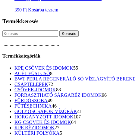
390
Ft
Kosárba teszem
Termékkeresés
Keresés:
...............................................
Termékkategóriák
55
KPE CSÖVEK ÉS IDOMOK
55
8
termék
ACÉL FÜSTCSŐ
8
termék
BWT PERLA REGENERÁLÓ SÓ VÍZLÁGYÍTÓ BEREN
72
CSAPTELEPEK
72
termék
88
CSÖVEK-IDOMOK
88
termék
96
FORRASZTHATÓ SÁRGARÉZ IDOMOK
96
49
termék
FÜRDŐSZOBA
49
termék
46
FŰTÉSECHNIKA
46
termék
41
GOLYÓSCSAPOK VÍZÓRÁK
41
107
termék
HORGANYZOTT IDOMOK
107
64
termék
KG CSÖVEK ÉS IDOMOK
64
27
termék
KPE RÉZIDOMOK
27
termék
5
KÜLTÉRI FOLYÓKA
5