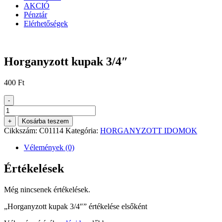
AKCIÓ
Pénztár
Elérhetőségek
Horganyzott kupak 3/4″
400
Ft
-
Horganyzott
kupak
+
Kosárba teszem
3/4"
Cikkszám:
C01114
Kategória:
HORGANYZOTT IDOMOK
mennyiség
Vélemények (0)
Értékelések
Még nincsenek értékelések.
„Horganyzott kupak 3/4″” értékelése elsőként