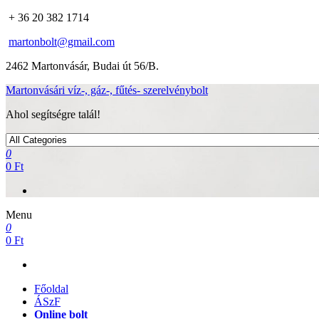
+ 36 20 382 1714
martonbolt@gmail.com
2462 Martonvásár, Budai út 56/B.
Martonvásári víz-, gáz-, fűtés- szerelvénybolt
Ahol segítségre talál!
0
0 Ft
Menu
0
0 Ft
Főoldal
ÁSzF
Online bolt