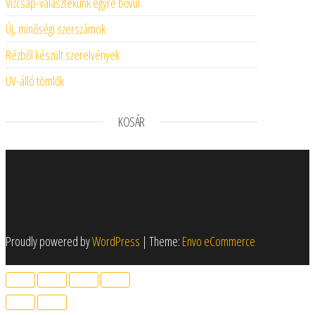
Vízcsap-választékunk egyre bővül
Új, minőségi szerszámok
Rézből készült szerelvények
UV-álló tömlők
KOSÁR
Proudly powered by
WordPress
|
Theme:
Envo eCommerce