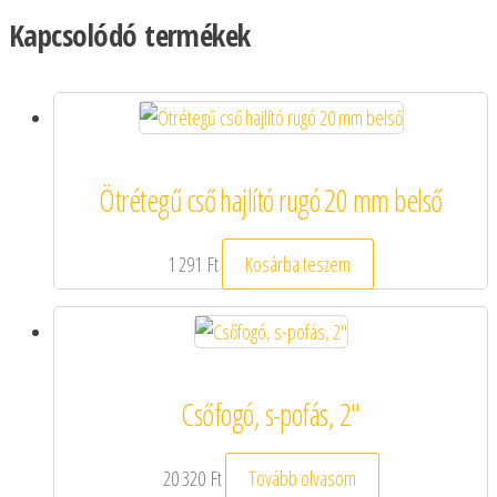
Kapcsolódó termékek
Ötrétegű cső hajlító rugó 20 mm belső
1 291
Ft
Kosárba teszem
Csőfogó, s-pofás, 2″
20 320
Ft
Tovább olvasom