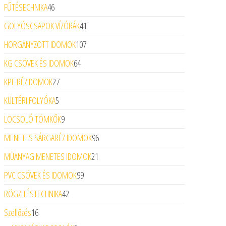
46 termék
FŰTÉSECHNIKA
46
41 termék
GOLYÓSCSAPOK VÍZÓRÁK
41
107 termék
HORGANYZOTT IDOMOK
107
64 termék
KG CSÖVEK ÉS IDOMOK
64
27 termék
KPE RÉZIDOMOK
27
5 termék
KÜLTÉRI FOLYÓKA
5
9 termék
LOCSOLÓ TÖMKŐK
9
96 termék
MENETES SÁRGARÉZ IDOMOK
96
21 termék
MÜANYAG MENETES IDOMOK
21
99 termék
PVC CSÖVEK ÉS IDOMOK
99
42 termék
RÖGZITÉSTECHNIKA
42
16 termék
Szellőzés
16