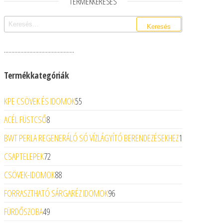
TERMÉKKERESÉS
Keresés:
...............................................
Termékkategóriák
55 termék
KPE CSÖVEK ÉS IDOMOK
55
8 termék
ACÉL FÜSTCSŐ
8
1 termék
BWT PERLA REGENERÁLÓ SÓ VÍZLÁGYÍTÓ BERENDEZÉSEKHEZ
1
72 termék
CSAPTELEPEK
72
88 termék
CSÖVEK-IDOMOK
88
96 termék
FORRASZTHATÓ SÁRGARÉZ IDOMOK
96
49 termék
FÜRDŐSZOBA
49