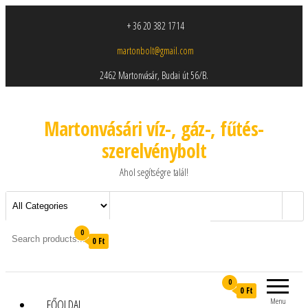
+ 36 20 382 1714
martonbolt@gmail.com
2462 Martonvásár, Budai út 56/B.
Martonvásári víz-, gáz-, fűtés-
szerelvénybolt
Ahol segítségre talál!
0
0 Ft
0
0 Ft
Menu
FŐOLDAL