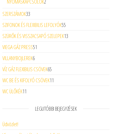
2 termék
NYOMÁSKAPCSOLÓK
2
33 termék
SZERSZÁMOK
33
55 termék
SZIFONOK ÉS FLEXIBILIS LEFOLYÓK
55
13 termék
SZÜRŐK ÉS VISSZACSAPÓ SZELEPEK
13
51 termék
VIEGA GÁZ PRESS
51
6 termék
VILLANYBOJLEREK
6
65 termék
VÍZ GÁZ FLEXIBILIS CSÖVEK
65
11 termék
WC BE ÉS KIFOLYÓ CSÖVEK
11
11 termék
WC ÜLŐKÉK
11
LEGUTÓBBI BEJEGYZÉSEK
Üdvözlet!