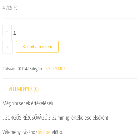
4 705
Ft
GÖRGŐS RÉZCSŐVÁGÓ 3-32 mm-ig mennyiség
-
+
Kosárba teszem
Cikkszám:
C01142
Kategória:
SZERSZÁMOK
VÉLEMÉNYEK (0)
Még nincsenek értékelések.
„GÖRGŐS RÉZCSŐVÁGÓ 3-32 mm-ig” értékelése elsőként
Vélemény írásához
lépj be
előbb.