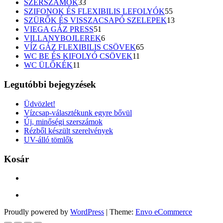
33
termék
SZERSZÁMOK
33
termék
55
SZIFONOK ÉS FLEXIBILIS LEFOLYÓK
55
termék
13
SZÜRŐK ÉS VISSZACSAPÓ SZELEPEK
13
51
termék
VIEGA GÁZ PRESS
51
termék
6
VILLANYBOJLEREK
6
termék
65
VÍZ GÁZ FLEXIBILIS CSÖVEK
65
11
termék
WC BE ÉS KIFOLYÓ CSÖVEK
11
11
termék
WC ÜLŐKÉK
11
termék
Legutóbbi bejegyzések
Üdvözlet!
Vízcsap-választékunk egyre bővül
Új, minőségi szerszámok
Rézből készült szerelvények
UV-álló tömlők
Kosár
Proudly powered by
WordPress
|
Theme:
Envo eCommerce