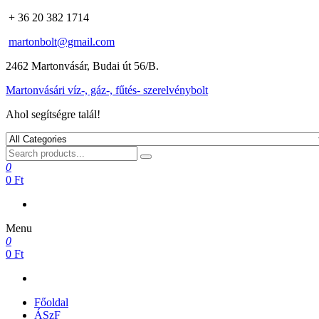
+ 36 20 382 1714
martonbolt@gmail.com
2462 Martonvásár, Budai út 56/B.
Martonvásári víz-, gáz-, fűtés- szerelvénybolt
Ahol segítségre talál!
0
0 Ft
Menu
0
0 Ft
Főoldal
ÁSzF