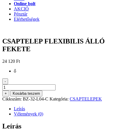
Online bolt
AKCIÓ
Pénztár
Elérhetőségek
CSAPTELEP FLEXIBILIS ÁLLÓ
FEKETE
24 120
Ft
ő
-
CSAPTELEP
FLEXIBILIS
+
Kosárba teszem
ÁLLÓ
Cikkszám:
BZ-32-L04-C
Kategória:
CSAPTELEPEK
FEKETE
mennyiség
Leírás
Vélemények (0)
Leírás