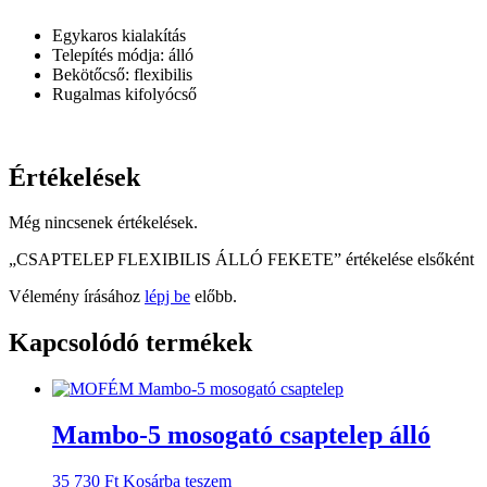
Egykaros kialakítás
Telepítés módja: álló
Bekötőcső: flexibilis
Rugalmas kifolyócső
Értékelések
Még nincsenek értékelések.
„CSAPTELEP FLEXIBILIS ÁLLÓ FEKETE” értékelése elsőként
Vélemény írásához
lépj be
előbb.
Kapcsolódó termékek
Mambo-5 mosogató csaptelep álló
35 730
Ft
Kosárba teszem