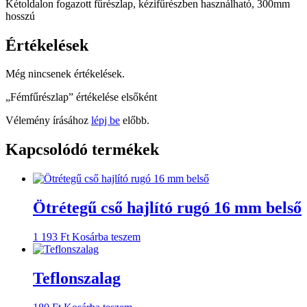
Kétoldalon fogazott fűrészlap, kézifűrészben használható, 300mm
hosszú
Értékelések
Még nincsenek értékelések.
„Fémfűrészlap” értékelése elsőként
Vélemény írásához
lépj be
előbb.
Kapcsolódó termékek
Ötrétegű cső hajlító rugó 16 mm belső
1 193
Ft
Kosárba teszem
Teflonszalag