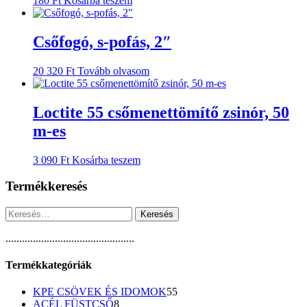
180
Ft
Kosárba teszem
Csőfogó, s-pofás, 2″
20 320
Ft
Tovább olvasom
Loctite 55 csőmenettömítő zsinór, 50
m-es
3 090
Ft
Kosárba teszem
Termékkeresés
Keresés:
...............................................
Termékkategóriák
55
KPE CSÖVEK ÉS IDOMOK
55
8
termék
ACÉL FÜSTCSŐ
8