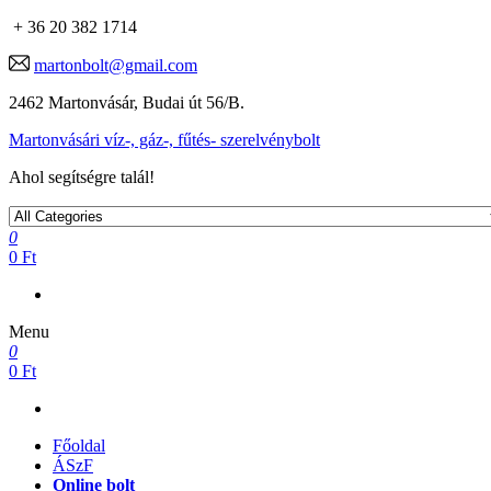
+ 36 20 382 1714
martonbolt@gmail.com
2462 Martonvásár, Budai út 56/B.
Martonvásári víz-, gáz-, fűtés- szerelvénybolt
Ahol segítségre talál!
0
0 Ft
Menu
0
0 Ft
Főoldal
ÁSzF
Online bolt