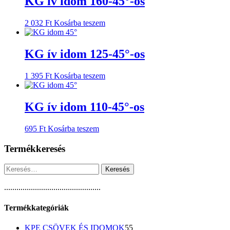
KG ív idom 160-45°-os
2 032
Ft
Kosárba teszem
KG ív idom 125-45°-os
1 395
Ft
Kosárba teszem
KG ív idom 110-45°-os
695
Ft
Kosárba teszem
Termékkeresés
Keresés:
...............................................
Termékkategóriák
55
KPE CSÖVEK ÉS IDOMOK
55