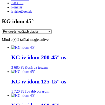
AKCIÓ
Pénztár
Elérhetőségek
KG idom 45°
Sorted
Mind a(z) 5 találat megjelenítve
by
latest
KG ív idom 200-45°-os
3 685
Ft
Kosárba teszem
KG ív idom 125-15°-os
1 720
Ft
Tovább olvasom