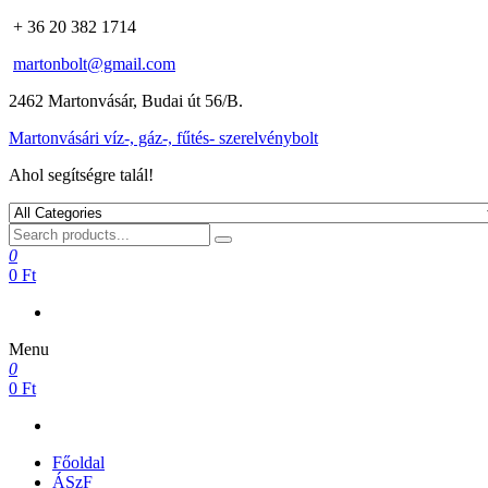
+ 36 20 382 1714
martonbolt@gmail.com
2462 Martonvásár, Budai út 56/B.
Martonvásári víz-, gáz-, fűtés- szerelvénybolt
Ahol segítségre talál!
0
0 Ft
Menu
0
0 Ft
Főoldal
ÁSzF