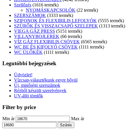
Szellőzés
16
16 termék
NYOMÁSKAPCSOLÓK
2
2 termék
SZERSZÁMOK
33
33 termék
SZIFONOK ÉS FLEXIBILIS LEFOLYÓK
55
55 termék
SZÜRŐK ÉS VISSZACSAPÓ SZELEPEK
13
13 termék
VIEGA GÁZ PRESS
51
51 termék
VILLANYBOJLEREK
6
6 termék
VÍZ GÁZ FLEXIBILIS CSÖVEK
65
65 termék
WC BE ÉS KIFOLYÓ CSÖVEK
11
11 termék
WC ÜLŐKÉK
11
11 termék
Legutóbbi bejegyzések
Üdvözlet!
Vízcsap-választékunk egyre bővül
Új, minőségi szerszámok
Rézből készült szerelvények
UV-álló tömlők
Filter by price
Min ár
Max ár
Szűrés