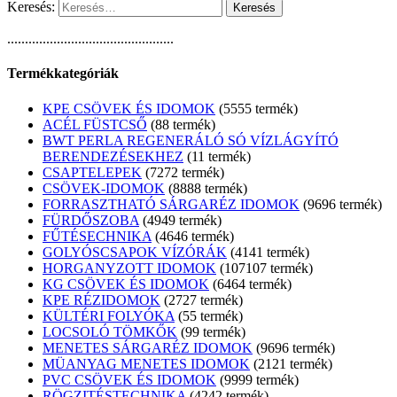
Keresés:
...............................................
Termékkategóriák
KPE CSÖVEK ÉS IDOMOK
55
55 termék
ACÉL FÜSTCSŐ
8
8 termék
BWT PERLA REGENERÁLÓ SÓ VÍZLÁGYÍTÓ
BERENDEZÉSEKHEZ
1
1 termék
CSAPTELEPEK
72
72 termék
CSÖVEK-IDOMOK
88
88 termék
FORRASZTHATÓ SÁRGARÉZ IDOMOK
96
96 termék
FÜRDŐSZOBA
49
49 termék
FŰTÉSECHNIKA
46
46 termék
GOLYÓSCSAPOK VÍZÓRÁK
41
41 termék
HORGANYZOTT IDOMOK
107
107 termék
KG CSÖVEK ÉS IDOMOK
64
64 termék
KPE RÉZIDOMOK
27
27 termék
KÜLTÉRI FOLYÓKA
5
5 termék
LOCSOLÓ TÖMKŐK
9
9 termék
MENETES SÁRGARÉZ IDOMOK
96
96 termék
MÜANYAG MENETES IDOMOK
21
21 termék
PVC CSÖVEK ÉS IDOMOK
99
99 termék
RÖGZITÉSTECHNIKA
42
42 termék