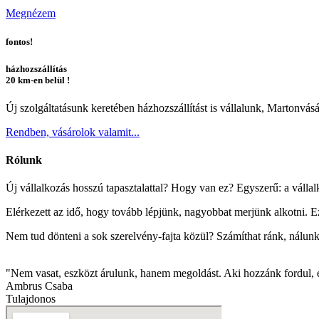
Megnézem
fontos!
házhozszállítás
20 km-en
belül !
Új szolgáltatásunk keretében házhozszállítást is vállalunk, Martonvá
Rendben, vásárolok valamit...
Rólunk
Új vállalkozás hosszú tapasztalattal? Hogy van ez? Egyszerű: a váll
Elérkezett az idő, hogy tovább lépjünk, nagyobbat merjünk alkotni. Ez
Nem tud dönteni a sok szerelvény-fajta közül? Számíthat ránk, nálunk s
"Nem vasat, eszközt árulunk, hanem megoldást. Aki hozzánk fordul, e
Ambrus Csaba
Tulajdonos