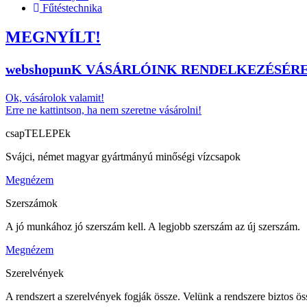
Fűtéstechnika
MEGNYÍLT!
webshopunK VÁSÁRLÓINK RENDELKEZÉSÉR
Ok, vásárolok valamit!
Erre ne kattintson, ha nem szeretne vásárolni!
csapTELEPEk
Svájci, német magyar gyártmányú minőségi vízcsapok
Megnézem
Szerszámok
A jó munkához jó szerszám kell. A legjobb szerszám az új szerszám.
Megnézem
Szerelvények
A rendszert a szerelvények fogják össze. Velünk a rendszere biztos ös