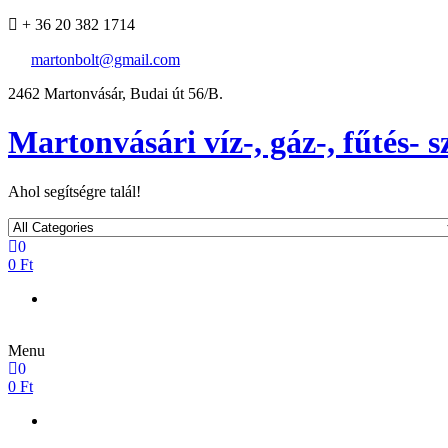
+ 36 20 382 1714
martonbolt@gmail.com
2462 Martonvásár, Budai út 56/B.
Martonvásári víz-, gáz-, fűtés- 
Ahol segítségre talál!
0
0 Ft
Menu
0
0 Ft