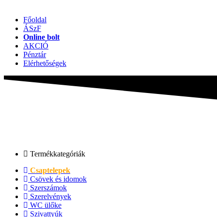
Főoldal
ÁSzF
Online bolt
AKCIÓ
Pénztár
Elérhetőségek
Termékkategóriák
Csaptelepek
Csövek és idomok
Szerszámok
Szerelvények
WC ülőke
Szivattyúk