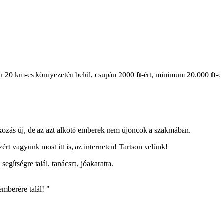
sár 20 km-es környezetén belül, csupán 2000
ft
-ért, minimum 20.000
ft
-
alkozás új, de az azt alkotó emberek nem újoncok a szakmában.
ért vagyunk most itt is, az interneten! Tartson velünk!
egítségre talál, tanácsra, jóakaratra.
mberére talál! "